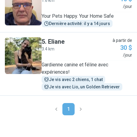
1.6 km
A
/jour
Your Pets Happy. Your Home Safe
Dernière activité: il y a 14 jours
5
.
Eliane
à partir de
30 $
3.4 km
E
/jour
Gardienne canine et féline avec
expériences!
Je vis avec 2 chiens, 1 chat
Je vis avec Lio, un Golden Retriever
1