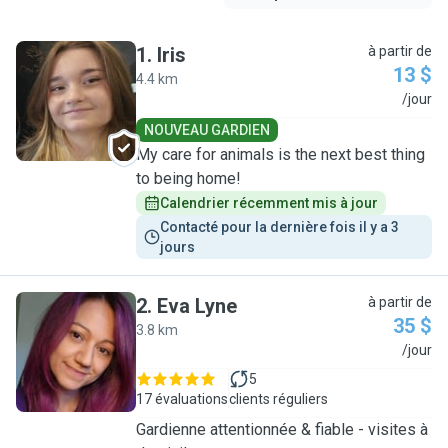
1
.
Iris
à partir de
13 $
4.4 km
I
/jour
NOUVEAU GARDIEN
My care for animals is the next best thing
to being home!
Calendrier récemment mis à jour
Contacté pour la dernière fois il y a 3 
jours
2
.
Eva Lyne
à partir de
35 $
3.8 km
E
/jour
5
17 évaluations
clients réguliers
Gardienne attentionnée & fiable - visites à