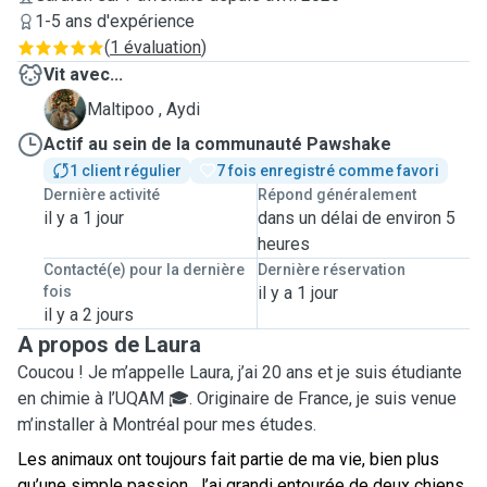
1-5 ans d'expérience
(
1 évaluation
)
Vit avec...
A
Maltipoo , Aydi
Actif au sein de la communauté Pawshake
1 client régulier
7 fois enregistré comme favori
Dernière activité
Répond généralement
il y a 1 jour
dans un délai de environ 5
heures
Contacté(e) pour la dernière
Dernière réservation
fois
il y a 1 jour
il y a 2 jours
A propos de Laura
Coucou ! Je m’appelle Laura, j’ai 20 ans et je suis étudiante
en chimie à l’UQAM 🎓. Originaire de France, je suis venue
m’installer à Montréal pour mes études.
Les animaux ont toujours fait partie de ma vie, bien plus
qu’une simple passion. J’ai grandi entourée de deux chiens,