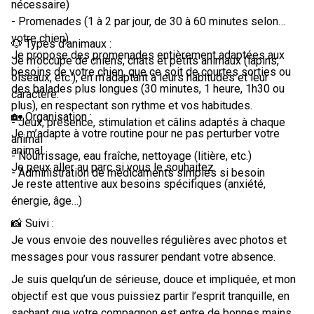
nécessaire)
- Promenades (1 à 2 par jour, de 30 à 60 minutes selon
votre chien)
🐶 Types d’animaux :
Je propose des promenades entièrement adaptées aux
Je m’occupe de chiens, chats et petits animaux (lapins,
besoins de votre chien, que ce soit de courtes sorties ou
oiseaux, etc.), en m’adaptant à leurs habitudes et leur
des balades plus longues (30 minutes, 1 heure, 1h30 ou
caractère.
plus), en respectant son rythme et vos habitudes.
🏡 Organisation :
- Jeux, présence, stimulation et câlins adaptés à chaque
Je m’adapte à votre routine pour ne pas perturber votre
animal
animal
- Nourrissage, eau fraîche, nettoyage (litière, etc.)
Je peux aller au parc si vous le souhaitez
- Administration de médicaments simples si besoin
Je reste attentive aux besoins spécifiques (anxiété,
énergie, âge…)
📸 Suivi :
Je vous envoie des nouvelles régulières avec photos et
messages pour vous rassurer pendant votre absence.
Je suis quelqu’un de sérieuse, douce et impliquée, et mon
objectif est que vous puissiez partir l’esprit tranquille, en
sachant que votre compagnon est entre de bonnes mains