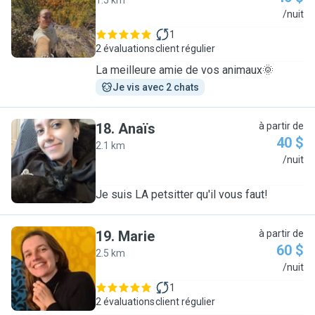
1.5 km
E
/nuit
1
2 évaluations
client régulier
La meilleure amie de vos animaux🌞
Je vis avec 2 chats
18
.
Anaïs
à partir de
40 $
2.1 km
A
/nuit
Je suis LA petsitter qu'il vous faut!
19
.
Marie
à partir de
60 $
2.5 km
M
/nuit
1
2 évaluations
client régulier