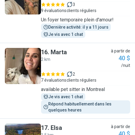
3
9 évaluations
clients réguliers
Un foyer temporaire plein d'amour!
Dernière activité: il y a 11 jours
Je vis avec 1 chat
16
.
Marta
à partir de
40 $
2 km
M
/nuit
2
7 évaluations
clients réguliers
available pet sitter in Montreal
Je vis avec 1 chat
Répond habituellement dans les 
quelques heures
17
.
Elsa
à partir de
40 $