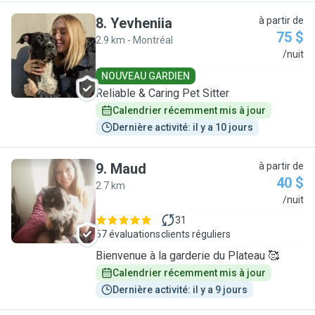
8
.
Yevheniia
à partir de
75 $
2.9 km - Montréal
Y
/nuit
NOUVEAU GARDIEN
Reliable & Caring Pet Sitter
Calendrier récemment mis à jour
Dernière activité: il y a 10 jours
9
.
Maud
à partir de
40 $
2.7 km
M
/nuit
31
57 évaluations
clients réguliers
Bienvenue à la garderie du Plateau 🥰
Calendrier récemment mis à jour
Dernière activité: il y a 9 jours