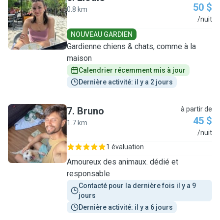
50 $
0.8 km
E
/nuit
NOUVEAU GARDIEN
Gardienne chiens & chats, comme à la
maison
Calendrier récemment mis à jour
Dernière activité: il y a 2 jours
7
.
Bruno
à partir de
45 $
1.7 km
B
/nuit
1 évaluation
Amoureux des animaux. dédié et
responsable
Contacté pour la dernière fois il y a 9 
jours
Dernière activité: il y a 6 jours