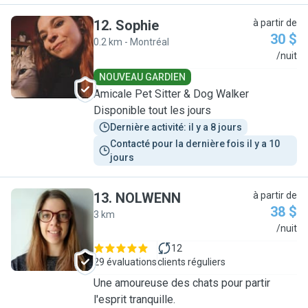
12
.
Sophie
à partir de
30 $
0.2 km - Montréal
S
/nuit
NOUVEAU GARDIEN
Amicale Pet Sitter & Dog Walker
Disponible tout les jours
Dernière activité: il y a 8 jours
Contacté pour la dernière fois il y a 10 
jours
13
.
NOLWENN
à partir de
38 $
3 km
N
/nuit
12
29 évaluations
clients réguliers
Une amoureuse des chats pour partir
l'esprit tranquille.