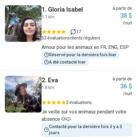
1
.
Gloria Isabel
à partir de
38 $
1.1 km
G
/nuit
17
53 évaluations
clients réguliers
Amour pour les animaux en FR, ENG, ESP
Réservé pour la dernière fois hier
A été contacté hier
2
.
Eva
à partir de
36 $
1.8 km
E
/nuit
2 évaluations
Je veille sur vos animaux pendant votre
absence 🐶🐱
Contacté pour la dernière fois il y a 3 
jours