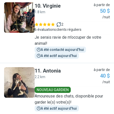
10
.
Virginie
à partir de
50 $
1.8 km
V
/nuit
2
6 évaluations
clients réguliers
Je serais ravie de m’occuper de votre
animal!
A été contacté aujourd'hui
A été actif aujourd'hui
11
.
Antonia
à partir de
40 $
2.2 km
A
/nuit
NOUVEAU GARDIEN
Amoureuse des chats, disponible pour
garder le(s) votre(s)!
A été actif aujourd'hui