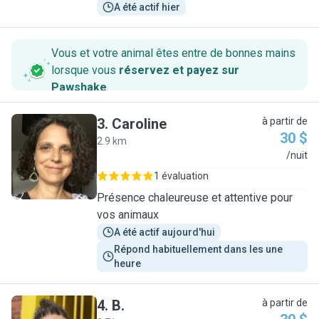
A été actif hier
Vous et votre animal êtes entre de bonnes mains
lorsque vous
réservez et payez sur
Pawshake
.
3
.
Caroline
à partir de
30 $
2.9 km
C
/nuit
1 évaluation
Présence chaleureuse et attentive pour
vos animaux
A été actif aujourd'hui
Répond habituellement dans les une 
heure
4
.
B.
à partir de