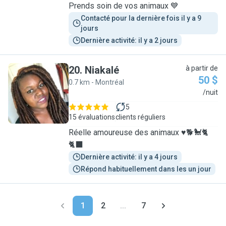
Prends soin de vos animaux 💙
Contacté pour la dernière fois il y a 9 
jours
Dernière activité: il y a 2 jours
20
.
Niakalé
à partir de
50 $
0.7 km - Montréal
N
/nuit
5
15 évaluations
clients réguliers
Réelle amoureuse des animaux ♥️🐕🐩🐈
🐈‍⬛
Dernière activité: il y a 4 jours
Répond habituellement dans les un jour
1
2
...
7