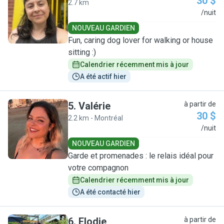
30 $
2.7 km
B
/nuit
NOUVEAU GARDIEN
Fun, caring dog lover for walking or house
sitting :)
Calendrier récemment mis à jour
A été actif hier
5
.
Valérie
à partir de
30 $
2.2 km - Montréal
V
/nuit
NOUVEAU GARDIEN
Garde et promenades : le relais idéal pour
votre compagnon
Calendrier récemment mis à jour
A été contacté hier
6
.
Elodie
à partir de