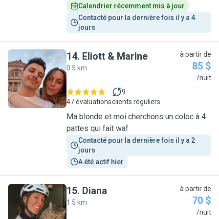
Calendrier récemment mis à jour
Contacté pour la dernière fois il y a 4 
jours
14
.
Eliott & Marine
à partir de
85 $
0.5 km
E
/nuit
9
47 évaluations
clients réguliers
Ma blonde et moi cherchons un coloc à 4
pattes qui fait waf
Contacté pour la dernière fois il y a 2 
jours
A été actif hier
15
.
Diana
à partir de
70 $
1.5 km
D
/nuit