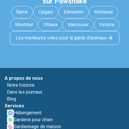
sur Pawshake
Barrie
Calgary
Edmonton
Kitchener
Montréal
Ottawa
Vancouver
Victoria
Les meilleures villes pour la garde d'animaux
A propos de nous
Notre histoire
Dans les journaux
Blog
Services
Hébergement
Garderie pour chien
Gardiennage de maison