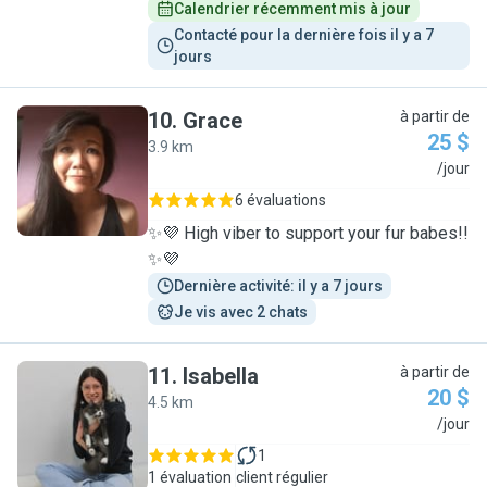
Calendrier récemment mis à jour
Contacté pour la dernière fois il y a 7 
jours
10
.
Grace
à partir de
25 $
3.9 km
G
/jour
6 évaluations
✨💜 High viber to support your fur babes!!
✨💜
Dernière activité: il y a 7 jours
Je vis avec 2 chats
11
.
Isabella
à partir de
20 $
4.5 km
I
/jour
1
1 évaluation
client régulier