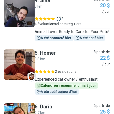
4
.
Sina
20 $
3 km
S
/jour
2
4 évaluations
clients réguliers
Animal Lover Ready to Care for Your Pets!
A été contacté hier
A été actif hier
5
.
Homer
à partir de
22 $
3.8 km
H
/jour
2 évaluations
Experienced cat owner / enthusiast
Calendrier récemment mis à jour
A été actif aujourd'hui
6
.
Daria
à partir de
25 $
2.7 km