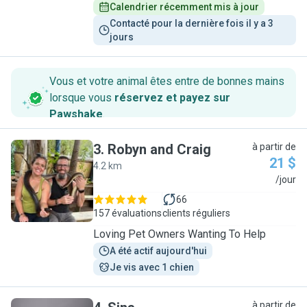
Calendrier récemment mis à jour
Contacté pour la dernière fois il y a 3 
jours
Vous et votre animal êtes entre de bonnes mains
lorsque vous
réservez et payez sur
Pawshake
.
3
.
Robyn and Craig
à partir de
21 $
4.2 km
R
/jour
66
157 évaluations
clients réguliers
Loving Pet Owners Wanting To Help
A été actif aujourd'hui
Je vis avec 1 chien
à partir de