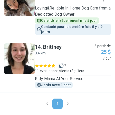
Y
/jour
Loving&Reliable In Home Dog Care from a
Dedicated Dog Owner
Calendrier récemment mis à jour
Contacté pour la dernière fois il y a 9 
jours
14
.
Brittney
à partir de
25 $
3.4 km
B
/jour
7
11 évaluations
clients réguliers
Kitty Mama At Your Service!
Je vis avec 1 chat
1