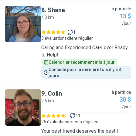
8
.
Shana
à partir de
13 $
4.3 km
S
/jour
1
3 évaluations
client régulier
Caring and Experienced Cat-Lover Ready
to Help!
Calendrier récemment mis à jour
Contacté pour la dernière fois il y a 3 
jours
9
.
Colin
à partir de
30 $
2.6 km
C
/jour
11
26 évaluations
clients réguliers
Your best friend deserves the best !