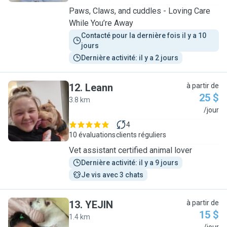
Paws, Claws, and cuddles - Loving Care
While You’re Away
Contacté pour la dernière fois il y a 10 
jours
Dernière activité: il y a 2 jours
12
.
Leann
à partir de
25 $
3.8 km
L
/jour
4
10 évaluations
clients réguliers
Vet assistant certified animal lover
Dernière activité: il y a 9 jours
Je vis avec 3 chats
13
.
YEJIN
à partir de
15 $
1.4 km