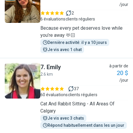
D
/jour
2
6 évaluations
clients réguliers
Because every pet deserves love while
you’re away 🫶🏻
Dernière activité: il y a 10 jours
Je vis avec 1 chat
7
.
Emily
à partir de
20 $
2.6 km
E
/jour
37
60 évaluations
clients réguliers
Cat And Rabbit Sitting - All Areas Of
Calgary
Je vis avec 3 chats
Répond habituellement dans les un jour