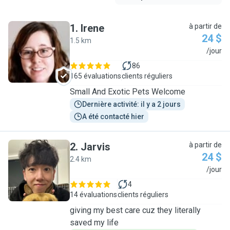
1
.
Irene
à partir de
24 $
1.5 km
I
/jour
86
165 évaluations
clients réguliers
Small And Exotic Pets Welcome
Dernière activité: il y a 2 jours
A été contacté hier
2
.
Jarvis
à partir de
24 $
2.4 km
J
/jour
4
14 évaluations
clients réguliers
giving my best care cuz they literally
saved my life