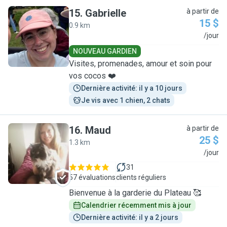
15
.
Gabrielle
à partir de
15 $
0.9 km
G
/jour
NOUVEAU GARDIEN
Visites, promenades, amour et soin pour
vos cocos ❤️
Dernière activité: il y a 10 jours
Je vis avec 1 chien, 2 chats
16
.
Maud
à partir de
25 $
1.3 km
M
/jour
31
57 évaluations
clients réguliers
Bienvenue à la garderie du Plateau 🥰
Calendrier récemment mis à jour
Dernière activité: il y a 2 jours