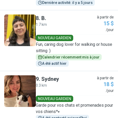
Dernière activité: il y a 5 jours
8
.
B.
à partir de
15 $
1.7 km
B
/jour
NOUVEAU GARDIEN
Fun, caring dog lover for walking or house
sitting :)
Calendrier récemment mis à jour
A été actif hier
9
.
Sydney
à partir de
18 $
0.3 km
S
/jour
NOUVEAU GARDIEN
Garde pour vos chats et promenades pour
vos chiens🐾