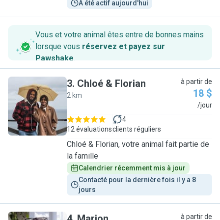
A été actif aujourd'hui
Vous et votre animal êtes entre de bonnes mains
lorsque vous
réservez et payez sur
Pawshake
.
3
.
Chloé & Florian
à partir de
18 $
2 km
C
/jour
4
12 évaluations
clients réguliers
Chloé & Florian, votre animal fait partie de
la famille
Calendrier récemment mis à jour
Contacté pour la dernière fois il y a 8 
jours
4
.
Marion
à partir de