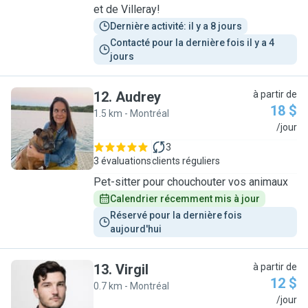
et de Villeray!
Dernière activité: il y a 8 jours
Contacté pour la dernière fois il y a 4 
jours
12
.
Audrey
à partir de
18 $
1.5 km - Montréal
A
/jour
3
3 évaluations
clients réguliers
Pet-sitter pour chouchouter vos animaux
Calendrier récemment mis à jour
Réservé pour la dernière fois 
aujourd'hui
13
.
Virgil
à partir de
12 $
0.7 km - Montréal
V
/jour