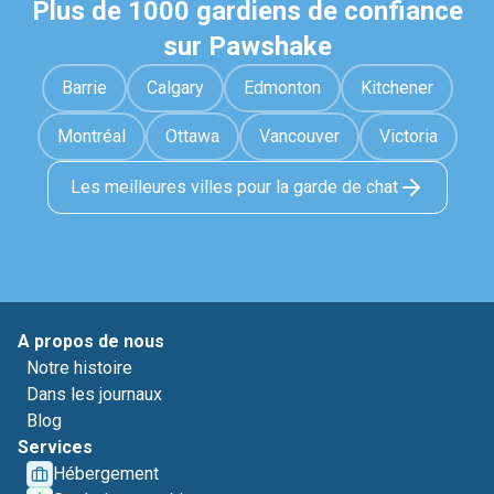
Plus de 1000 gardiens de confiance
sur Pawshake
Barrie
Calgary
Edmonton
Kitchener
Montréal
Ottawa
Vancouver
Victoria
Les meilleures villes pour la garde de chat
A propos de nous
Notre histoire
Dans les journaux
Blog
Services
Hébergement