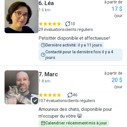
6
.
Léa
à partir de
17 $
1.6 km
L
/jour
10
29 évaluations
clients réguliers
Petsitter disponible et affectueuse!
Dernière activité: il y a 11 jours
Contacté pour la dernière fois il y a 4 
jours
7
.
Marc
à partir de
20 $
1.8 km
M
/jour
46
107 évaluations
clients réguliers
Amoureux des chats, disponible pour
m'occuper du vôtre 😸
Calendrier récemment mis à jour