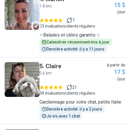
15 $
1.8 km
M
/jour
7
23 évaluations
clients réguliers
✨Balades et câlins garantis ✨
Calendrier récemment mis à jour
Dernière activité: il y a 11 jours
5
.
Claire
à partir de
17 $
0.6 km
C
/jour
21
34 évaluations
clients réguliers
Gardiennage pour votre chat, petite Italie
Dernière activité: il y a 2 jours
Je vis avec 1 chat