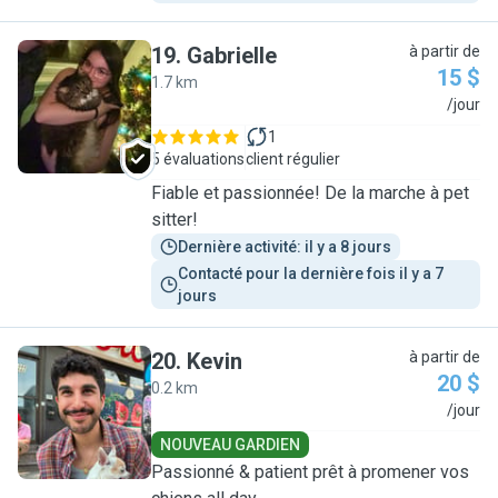
19
.
Gabrielle
à partir de
15 $
1.7 km
G
/jour
1
5 évaluations
client régulier
Fiable et passionnée! De la marche à pet
sitter!
Dernière activité: il y a 8 jours
Contacté pour la dernière fois il y a 7 
jours
20
.
Kevin
à partir de
20 $
0.2 km
K
/jour
NOUVEAU GARDIEN
Passionné & patient prêt à promener vos