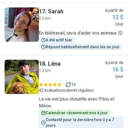
17
.
Sarah
à partir de
12 $
0.6 km
S
/jour
En télétravail, ravis d'aider vos animaux 😊
A été actif hier
Répond habituellement dans les un jour
18
.
Léna
à partir de
16 $
1.3 km
L
/jour
15
42 évaluations
clients réguliers
La vie est plus chouette avec Pitou et
Minou
Calendrier récemment mis à jour
Contacté pour la dernière fois il y a 7 
jours