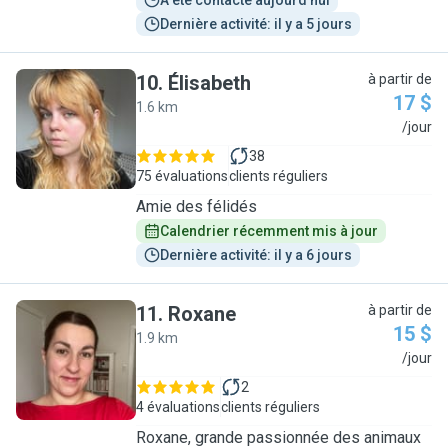
A été contacté aujourd'hui
Dernière activité: il y a 5 jours
10
.
Élisabeth
à partir de
17 $
1.6 km
É
/jour
38
75 évaluations
clients réguliers
Amie des félidés
Calendrier récemment mis à jour
Dernière activité: il y a 6 jours
11
.
Roxane
à partir de
15 $
1.9 km
R
/jour
2
4 évaluations
clients réguliers
Roxane, grande passionnée des animaux