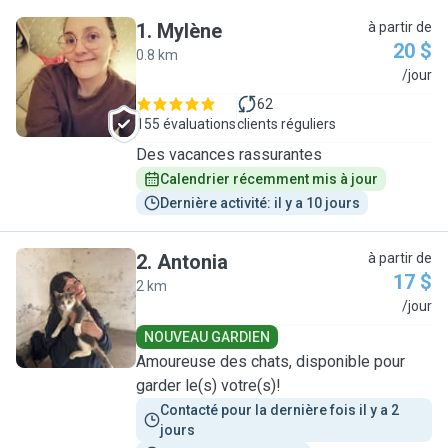
1
.
Mylène
à partir de
20 $
0.8 km
M
/jour
62
155 évaluations
clients réguliers
Des vacances rassurantes
Calendrier récemment mis à jour
Dernière activité: il y a 10 jours
2
.
Antonia
à partir de
17 $
2 km
A
/jour
NOUVEAU GARDIEN
Amoureuse des chats, disponible pour
garder le(s) votre(s)!
Contacté pour la dernière fois il y a 2 
jours