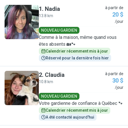
1
.
Nadia
à partir de
20 $
13.8 km
N
/jour
NOUVEAU GARDIEN
Comme à la maison, même quand vous
êtes absents 🏡🐾
Calendrier récemment mis à jour
Réservé pour la dernière fois hier
2
.
Claudia
à partir de
30 $
10.8 km
C
/jour
NOUVEAU GARDIEN
Votre gardienne de confiance à Québec 🐾
Calendrier récemment mis à jour
A été contacté aujourd'hui