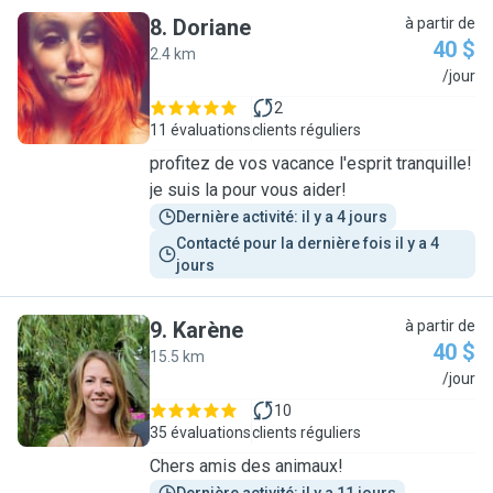
8
.
Doriane
à partir de
40 $
2.4 km
D
/jour
2
11 évaluations
clients réguliers
profitez de vos vacance l'esprit tranquille!
je suis la pour vous aider!
Dernière activité: il y a 4 jours
Contacté pour la dernière fois il y a 4 
jours
9
.
Karène
à partir de
40 $
15.5 km
K
/jour
10
35 évaluations
clients réguliers
Chers amis des animaux!