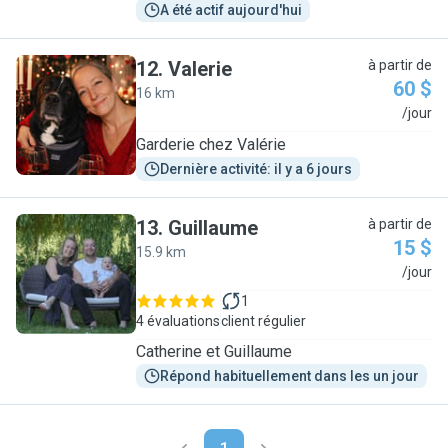
A été actif aujourd'hui
12
.
Valerie
à partir de
60 $
16 km
V
/jour
Garderie chez Valérie
Dernière activité: il y a 6 jours
13
.
Guillaume
à partir de
15 $
15.9 km
G
/jour
1
4 évaluations
client régulier
Catherine et Guillaume
Répond habituellement dans les un jour