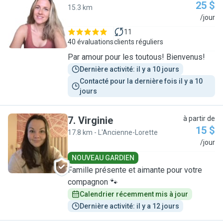
25 $
15.3 km
A
/jour
11
40 évaluations
clients réguliers
Par amour pour les toutous! Bienvenus!
Dernière activité: il y a 10 jours
Contacté pour la dernière fois il y a 10 
jours
7
.
Virginie
à partir de
15 $
17.8 km - L'Ancienne-Lorette
V
/jour
NOUVEAU GARDIEN
Famille présente et aimante pour votre
compagnon 🐾
Calendrier récemment mis à jour
Dernière activité: il y a 12 jours