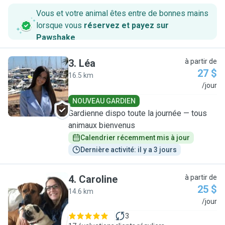
Vous et votre animal êtes entre de bonnes mains
lorsque vous
réservez et payez sur
Pawshake
.
3
.
Léa
à partir de
27 $
16.5 km
L
/jour
NOUVEAU GARDIEN
Gardienne dispo toute la journée — tous
animaux bienvenus
Calendrier récemment mis à jour
Dernière activité: il y a 3 jours
4
.
Caroline
à partir de
25 $
14.6 km
C
/jour
3