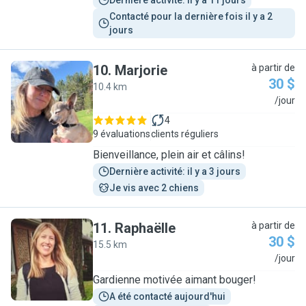
Dernière activité: il y a 11 jours
Contacté pour la dernière fois il y a 2 
jours
10
.
Marjorie
à partir de
30 $
10.4 km
M
/jour
4
9 évaluations
clients réguliers
Bienveillance, plein air et câlins!
Dernière activité: il y a 3 jours
Je vis avec 2 chiens
11
.
Raphaëlle
à partir de
30 $
15.5 km
R
/jour
Gardienne motivée aimant bouger!
A été contacté aujourd'hui