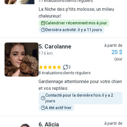
17 évaluations
clients réguliers
La Niche des p’tits molosse, un milieu
chaleureux!
Calendrier récemment mis à jour
Dernière activité: il y a 11 jours
5
.
Carolanne
à partir de
25 $
17.6 km
C
/jour
3
8 évaluations
clients réguliers
Gardiennage attentionnée pour votre chien
et vos reptiles
Contacté pour la dernière fois il y a 2 
jours
A été actif hier
6
.
Alicia
à partir de