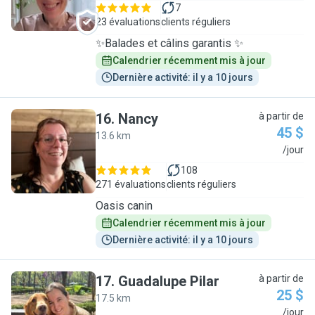
7
23 évaluations
clients réguliers
✨Balades et câlins garantis ✨
Calendrier récemment mis à jour
Dernière activité: il y a 10 jours
16
.
Nancy
à partir de
45 $
13.6 km
N
/jour
108
271 évaluations
clients réguliers
Oasis canin
Calendrier récemment mis à jour
Dernière activité: il y a 10 jours
17
.
Guadalupe Pilar
à partir de
25 $
17.5 km
G
/jour