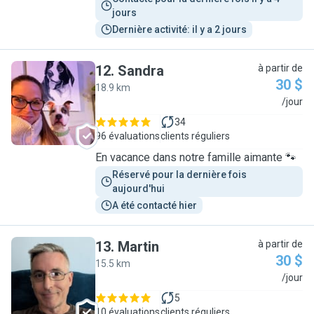
jours
Dernière activité: il y a 2 jours
12
.
Sandra
à partir de
30 $
18.9 km
S
/jour
34
96 évaluations
clients réguliers
En vacance dans notre famille aimante 🐾
Réservé pour la dernière fois 
aujourd'hui
A été contacté hier
13
.
Martin
à partir de
30 $
15.5 km
M
/jour
5
10 évaluations
clients réguliers