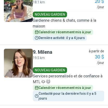
20 $
18.1 km
E
/jour
NOUVEAU GARDIEN
Gardienne chiens & chats, comme à la
maison
Calendrier récemment mis à jour
Dernière activité: il y a 4 jours
9
.
Milena
à partir de
30 $
19.5 km
M
/jour
NOUVEAU GARDIEN
Services personnalisés et de confiance à
MTL 🐶 🐱
Calendrier récemment mis à jour
Contacté pour la dernière fois il y a 5 
jours