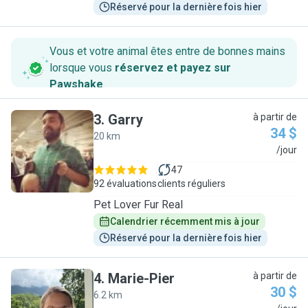
Réservé pour la dernière fois hier
Vous et votre animal êtes entre de bonnes mains
lorsque vous
réservez et payez sur
Pawshake
.
3
.
Garry
à partir de
34 $
20 km
G
/jour
47
92 évaluations
clients réguliers
Pet Lover Fur Real
Calendrier récemment mis à jour
Réservé pour la dernière fois hier
4
.
Marie-Pier
à partir de
30 $
6.2 km