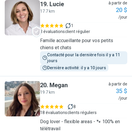
19
.
Lucie
à partir de
20 $
17.7 km
L
/jour
1
3 évaluations
client régulier
Famille accueillante pour vos petits
chiens et chats
Contacté pour la dernière fois il y a 11 
jours
Dernière activité: il y a 10 jours
20
.
Megan
à partir de
35 $
19.7 km
M
/jour
8
18 évaluations
clients réguliers
Dog lover - flexible areas - 🐾 100% en
télétravail