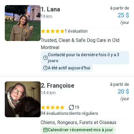
1
.
Lana
à partir de
25 $
19 km
L
/jour
1 évaluation
Trusted, Clean & Safe Dog Care in Old
Montreal
Contacté pour la dernière fois il y a 3 
jours
A été actif aujourd'hui
2
.
Françoise
à partir de
20 $
14.4 km
F
/jour
19
94 évaluations
clients réguliers
Chiens, Rongeurs, Furets et Oiseaux
Calendrier récemment mis à jour