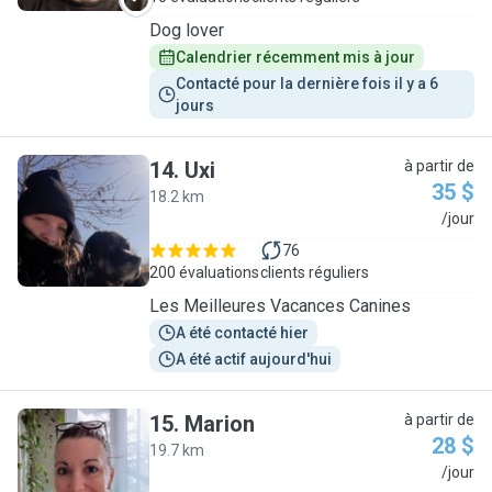
Dog lover
Calendrier récemment mis à jour
Contacté pour la dernière fois il y a 6 
jours
14
.
Uxi
à partir de
35 $
18.2 km
U
/jour
76
200 évaluations
clients réguliers
Les Meilleures Vacances Canines
A été contacté hier
A été actif aujourd'hui
15
.
Marion
à partir de
28 $
19.7 km
M
/jour