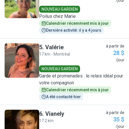
M
/jour
NOUVEAU GARDIEN
Poilus chez Marie
Calendrier récemment mis à jour
Dernière activité: il y a 4 jours
5
.
Valérie
à partir de
28 $
17 km - Montréal
V
/jour
NOUVEAU GARDIEN
Garde et promenades : le relais idéal pour
votre compagnon
Calendrier récemment mis à jour
A été contacté hier
6
.
Vianely
à partir de
35 $
17.2 km
V
/jour