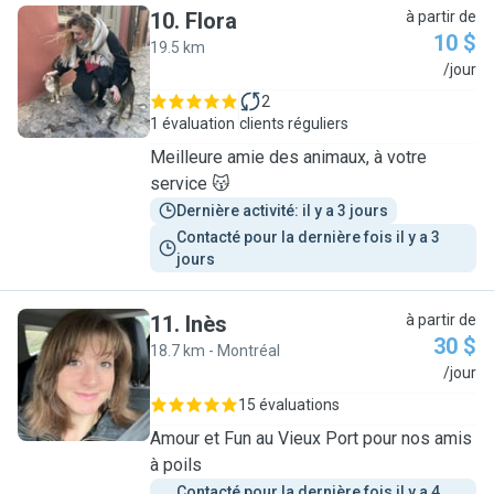
10
.
Flora
à partir de
10 $
19.5 km
F
/jour
2
1 évaluation
clients réguliers
Meilleure amie des animaux, à votre
service 😽
Dernière activité: il y a 3 jours
Contacté pour la dernière fois il y a 3 
jours
11
.
Inès
à partir de
30 $
18.7 km - Montréal
I
/jour
15 évaluations
Amour et Fun au Vieux Port pour nos amis
à poils
Contacté pour la dernière fois il y a 4 