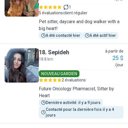
1
5 évaluations
client régulier
Pet sitter, daycare and dog walker with a
big heart!
A été contacté hier
A été actif hier
18
.
Sepideh
à partir de
25 $
18.8 km
S
/jour
NOUVEAU GARDIEN
2 évaluations
Future Oncology Pharmacist, Sitter by
Heart
Dernière activité: il y a 9 jours
Contacté pour la dernière fois il y a 4 
jours