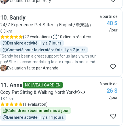
responsive, communicative and proactive. Her previous
R
Evaluation faite par Rory
experience as a foster for dogs is invaluable as she is
skilled in making dogs feel comfortable in new
10
.
Sandy
à partir de
environments, is patient and understanding. Ruby kept
40 $
us informed through texts and pictures throughout
24/7 Experience Pet Sitter （English/廣東話）
each of Charley’s stays which we really appreciate. "
/jour
6.3 km
(
27 évaluations
)
10
clients réguliers
Dernière activité: il y a 7 jours
Contacté pour la dernière fois il y a 7 jours
"Sandy has been a great support for us lately with our
pup! She is accommodating to our requests and send
regular pictures of our puppy "
A
Evaluation faite par Amanda
11
.
Anna
à partir de
NOUVEAU GARDIEN
26 $
Cozy Pet Sitting & Walking North York!🐶🐱
/jour
18.1 km
(
1 évaluation
)
Calendrier récemment mis à jour
Dernière activité: il y a 11 jours