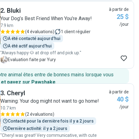
updated all day long with messages, pictures and
2
.
Bluki
à partir de
videos letting us know how he was doing and showing
25 $
their fun day together. She is so responsive and will
Your Dog’s Best Friend When You’re Away!
respond within minutes of messaging her. She is
/jour
7.9 km
extremely flexible and so incredible with our puppy. She
(
4 évaluations
)
1
client régulier
showed him love and took amazing care of him. We will
A été contacté aujourd'hui
be using her again in the future. We have felt so much
A été actif aujourd'hui
relief finding her to watch our boy. "
"Always happy 🐶 at drop off and pick up."
Y
Evaluation faite par Yury
otre animal êtes entre de bonnes mains lorsque vous
 et payez sur Pawshake
.
3
.
Cheryl
à partir de
40 $
Warning: Your dog might not want to go home!
/jour
10.7 km
(
2 évaluations
)
Contacté pour la dernière fois il y a 2 jours
Dernière activité: il y a 2 jours
"Cheryl was great! Very communicative, with cute