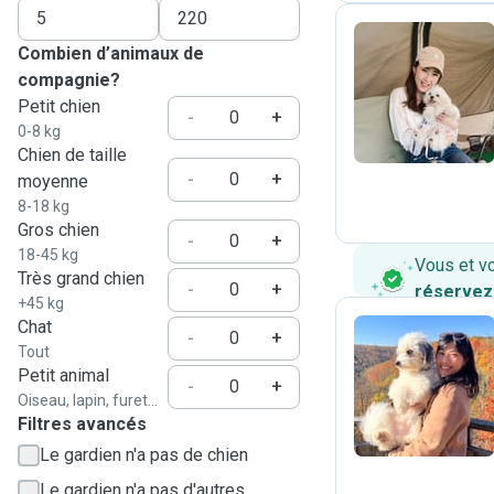
Combien d’animaux de
compagnie?
B
Petit chien
-
+
0-8 kg
Chien de taille
-
+
moyenne
8-18 kg
Gros chien
-
+
18-45 kg
Vous et v
Très grand chien
-
+
réservez
+45 kg
Chat
-
+
Tout
Petit animal
C
-
+
Oiseau, lapin, furet...
Filtres avancés
Le gardien n'a pas de chien
Le gardien n'a pas d'autres