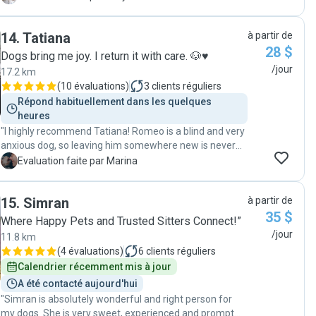
14
.
Tatiana
à partir de
28 $
Dogs bring me joy. I return it with care. 🐶♥️
/jour
17.2 km
(
10 évaluations
)
3
clients réguliers
Répond habituellement dans les quelques 
heures
"I highly recommend Tatiana! Romeo is a blind and very
anxious dog, so leaving him somewhere new is never
easy. She followed all the routines I shared and made
M
Evaluation faite par Marina
sure he felt safe and comfortable. Even in a different
environment, he settled in so well with her care. Many
15
.
Simran
à partir de
updates and photos shared. I’m very happy to have
35 $
found someone who takes care of him with the same
Where Happy Pets and Trusted Sitters Connect!”
love and attention I do."
/jour
11.8 km
(
4 évaluations
)
6
clients réguliers
Calendrier récemment mis à jour
A été contacté aujourd'hui
"Simran is absolutely wonderful and right person for
my dogs. She is very sweet, experienced and prompt