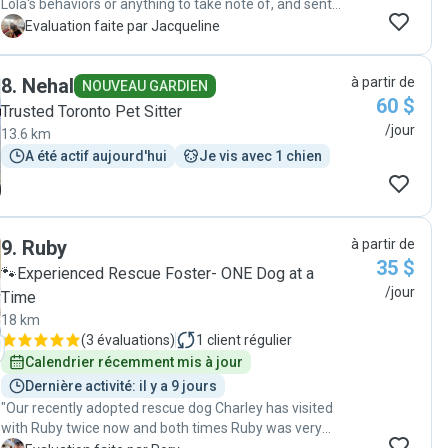
Lola's behaviors or anything to take note of, and sent
lovely picture updates throughout the day which made
J
Evaluation faite par Jacqueline
me feel very comfortable and reassured about her
time with a new dog sitter. Will book again!"
8
.
Nehal
à partir de
NOUVEAU GARDIEN
60 $
Trusted Toronto Pet Sitter
/jour
13.6 km
A été actif aujourd'hui
Je vis avec 1 chien
9
.
Ruby
à partir de
35 $
🐾Experienced Rescue Foster- ONE Dog at a
/jour
Time
18 km
(
3 évaluations
)
1
client régulier
Calendrier récemment mis à jour
Dernière activité: il y a 9 jours
"Our recently adopted rescue dog Charley has visited
with Ruby twice now and both times Ruby was very