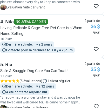
pictures almost every day to keep us connected with
our pup while we were away!"
G
Evaluation faite par Grant
4
.
Nila
à partir de
NOUVEAU GARDIEN
36 $
Loving, Reliable & Cage-Free Pet Care in a Warm
/jour
Home Setting
10.7 km
Dernière activité: il y a 2 jours
Contacté pour la dernière fois il y a 2 jours
5
.
Ria
à partir de
35 $
Safe & Snuggle Dog Care You Can Trust!
/jour
17.2 km
(
5 évaluations
)
1
client régulier
Dernière activité: il y a 12 jours
A été contacté aujourd'hui
"Shadow had a wonderful stay and it was obvious he
was loved and well cared for. He came home happy,
tired, and clearly had lots of fun! He did have a bit of an
E
Evaluation faite par Eshaan