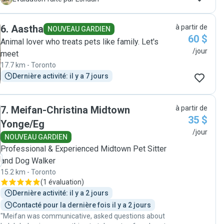
upset tummy from enjoying a few too many treats, but
that’s really just the dog version of a kid having too
6
.
Aastha
à partir de
much candy on a fun day out. Thank you for taking
NOUVEAU GARDIEN
60 $
good care of him-I wouldn’t hesitate to recommend her
Animal lover who treats pets like family. Let's
to other pet parents."
/jour
meet
17.7 km - Toronto
Dernière activité: il y a 7 jours
7
.
Meifan-Christina Midtown
à partir de
35 $
Yonge/Eg
/jour
NOUVEAU GARDIEN
Professional & Experienced Midtown Pet Sitter
and Dog Walker
15.2 km - Toronto
(
1 évaluation
)
Dernière activité: il y a 2 jours
Contacté pour la dernière fois il y a 2 jours
"Meifan was communicative, asked questions about