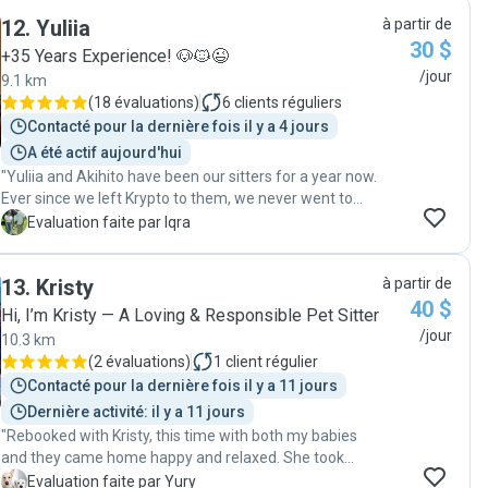
12
.
Yuliia
à partir de
30 $
+35 Years Experience! 🐶🐱😉
/jour
9.1 km
(
18 évaluations
)
6
clients réguliers
Contacté pour la dernière fois il y a 4 jours
A été actif aujourd'hui
"Yuliia and Akihito have been our sitters for a year now.
Ever since we left Krypto to them, we never went to
another sitter! We followed them from Rover to this
I
Evaluation faite par Iqra
app, they’ve been so phenomenal and like family now.
They take care of every little thing and send us hourly
13
.
Kristy
à partir de
updates. They make sure Krypto enjoys his time, takes
40 $
him on beaches, long walks, etc. we recommend them
Hi, I’m Kristy — A Loving & Responsible Pet Sitter
to everyone 10/10"
/jour
10.3 km
(
2 évaluations
)
1
client régulier
Contacté pour la dernière fois il y a 11 jours
Dernière activité: il y a 11 jours
"Rebooked with Kristy, this time with both my babies
and they came home happy and relaxed. She took
excellent care of them. 🐾"
Y
Evaluation faite par Yury