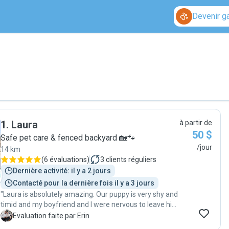
Devenir g
1
.
Laura
à partir de
50 $
Safe pet care & fenced backyard 🏡🐾
/jour
14 km
(
6 évaluations
)
3
clients réguliers
Dernière activité: il y a 2 jours
Contacté pour la dernière fois il y a 3 jours
"Laura is absolutely amazing. Our puppy is very shy and
timid and my boyfriend and I were nervous to leave him
with anyone. Within one day of our baby being with
E
Evaluation faite par Erin
Laura in her care he opened up completely. She kept us