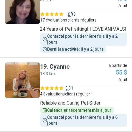
P
/nuit
3
17 évaluations
clients réguliers
24 Years of Pet-sitting! I LOVE ANIMALS!
Contacté pour la dernière fois il y a 2 
jours
Dernière activité: il y a 2 jours
19
.
Cyanne
à partir de
55 $
18.3 km
C
/nuit
1
4 évaluations
client régulier
Reliable and Caring Pet Sitter
Calendrier récemment mis à jour
Contacté pour la dernière fois il y a 6 
jours