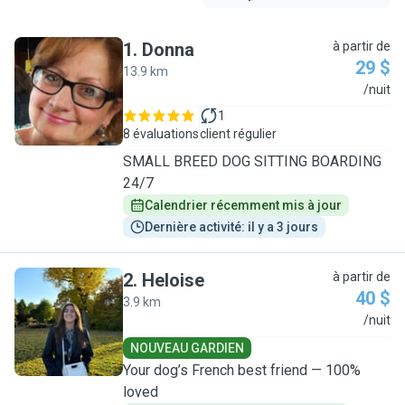
1
.
Donna
à partir de
29 $
13.9 km
D
/nuit
1
8 évaluations
client régulier
SMALL BREED DOG SITTING BOARDING
24/7
Calendrier récemment mis à jour
Dernière activité: il y a 3 jours
2
.
Heloise
à partir de
40 $
3.9 km
H
/nuit
NOUVEAU GARDIEN
Your dog’s French best friend — 100%
loved