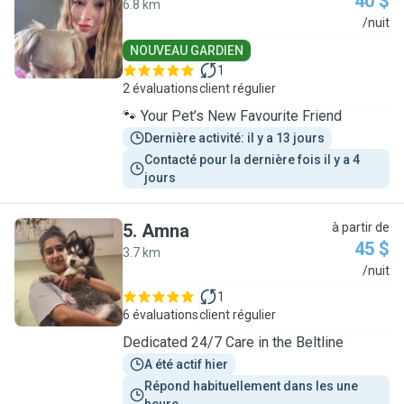
40 $
6.8 km
D
/nuit
NOUVEAU GARDIEN
1
2 évaluations
client régulier
🐾 Your Pet’s New Favourite Friend
Dernière activité: il y a 13 jours
Contacté pour la dernière fois il y a 4 
jours
5
.
Amna
à partir de
45 $
3.7 km
A
/nuit
1
6 évaluations
client régulier
Dedicated 24/7 Care in the Beltline
A été actif hier
Répond habituellement dans les une 