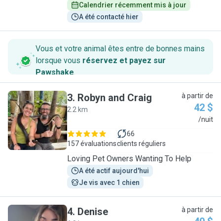
Calendrier récemment mis à jour
A été contacté hier
Vous et votre animal êtes entre de bonnes mains
lorsque vous
réservez et payez sur
Pawshake
.
3
.
Robyn and Craig
à partir de
42 $
2.2 km
R
/nuit
66
157 évaluations
clients réguliers
Loving Pet Owners Wanting To Help
A été actif aujourd'hui
Je vis avec 1 chien
4
.
Denise
à partir de