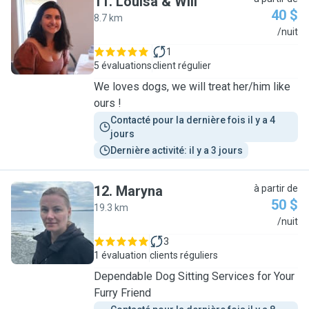
11
.
Louisa & Will
40 $
8.7 km
L
/nuit
1
5 évaluations
client régulier
We loves dogs, we will treat her/him like
ours !
Contacté pour la dernière fois il y a 4 
jours
Dernière activité: il y a 3 jours
12
.
Maryna
à partir de
50 $
19.3 km
M
/nuit
3
1 évaluation
clients réguliers
Dependable Dog Sitting Services for Your
Furry Friend