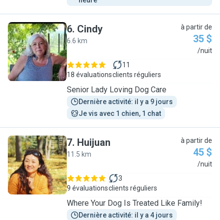
heure
6
.
Cindy
à partir de
35 $
6.6 km
C
/nuit
11
18 évaluations
clients réguliers
Senior Lady Loving Dog Care
Dernière activité: il y a 9 jours
Je vis avec 1 chien, 1 chat
7
.
Huijuan
à partir de
45 $
11.5 km
H
/nuit
3
9 évaluations
clients réguliers
Where Your Dog Is Treated Like Family!
Dernière activité: il y a 4 jours