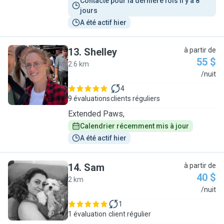
Contacté pour la dernière fois il y a 8 
jours
A été actif hier
13
.
Shelley
à partir de
55 $
2.6 km
S
/nuit
4
9 évaluations
clients réguliers
Extended Paws,
Calendrier récemment mis à jour
A été actif hier
14
.
Sam
à partir de
40 $
2 km
S
/nuit
1
1 évaluation
client régulier