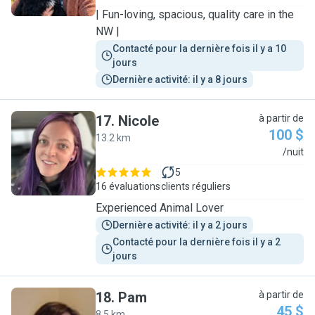
| Fun-loving, spacious, quality care in the
NW |
Contacté pour la dernière fois il y a 10 
jours
Dernière activité: il y a 8 jours
17
.
Nicole
à partir de
100 $
13.2 km
N
/nuit
5
16 évaluations
clients réguliers
Experienced Animal Lover
Dernière activité: il y a 2 jours
Contacté pour la dernière fois il y a 2 
jours
18
.
Pam
à partir de
45 $
8.5 km