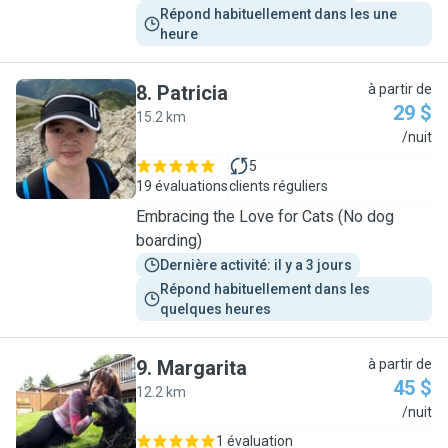
Répond habituellement dans les une 
heure
8
.
Patricia
à partir de
29 $
15.2 km
P
/nuit
5
19 évaluations
clients réguliers
Embracing the Love for Cats (No dog
boarding)
Dernière activité: il y a 3 jours
Répond habituellement dans les 
quelques heures
9
.
Margarita
à partir de
45 $
12.2 km
M
/nuit
1 évaluation