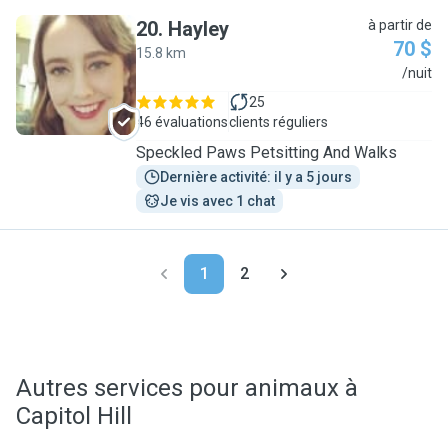
20
.
Hayley
à partir de
70 $
15.8 km
H
/nuit
25
46 évaluations
clients réguliers
Speckled Paws Petsitting And Walks
Dernière activité: il y a 5 jours
Je vis avec 1 chat
1
2
Autres services pour animaux à
Capitol Hill