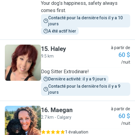
Your dog’s happiness, safety always
comes first.
Contacté pour la dernière fois il y a 10 
jours
A été actif hier
15
.
Haley
à partir de
60 $
9.5 km
H
/nuit
Dog Sitter Extrodinare!
Dernière activité: il y a 9 jours
Contacté pour la dernière fois il y a 9 
jours
16
.
Maegan
à partir de
60 $
2.7 km - Calgary
M
/nuit
1 évaluation