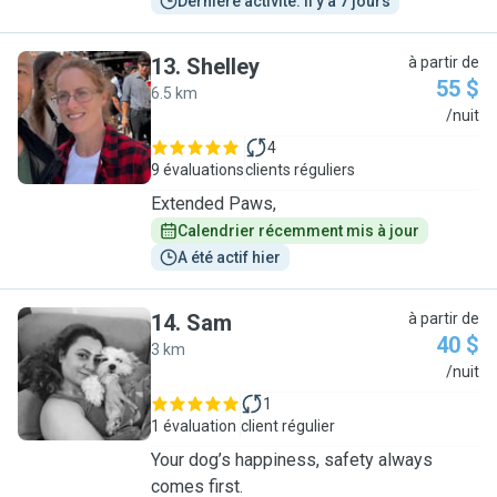
Dernière activité: il y a 7 jours
13
.
Shelley
à partir de
55 $
6.5 km
S
/nuit
4
9 évaluations
clients réguliers
Extended Paws,
Calendrier récemment mis à jour
A été actif hier
14
.
Sam
à partir de
40 $
3 km
S
/nuit
1
1 évaluation
client régulier
Your dog’s happiness, safety always
comes first.