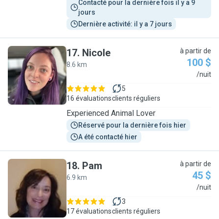
Contacté pour la dernière fois il y a 9 
jours
Dernière activité: il y a 7 jours
17
.
Nicole
à partir de
100 $
8.6 km
N
/nuit
5
16 évaluations
clients réguliers
Experienced Animal Lover
Réservé pour la dernière fois hier
A été contacté hier
18
.
Pam
à partir de
45 $
6.9 km
P
/nuit
3
17 évaluations
clients réguliers