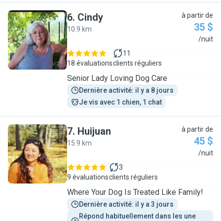
6
.
Cindy
à partir de
35 $
10.9 km
C
/nuit
11
18 évaluations
clients réguliers
Senior Lady Loving Dog Care
Dernière activité: il y a 8 jours
Je vis avec 1 chien, 1 chat
7
.
Huijuan
à partir de
45 $
15.9 km
H
/nuit
3
9 évaluations
clients réguliers
Where Your Dog Is Treated Like Family!
Dernière activité: il y a 3 jours
Répond habituellement dans les une 