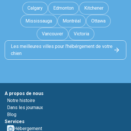
Calgary
Edmonton
Kitchener
Mississauga
Montréal
Ottawa
Vancouver
Victoria
Les meilleures villes pour l'hébérgement de votre
chien
A propos de nous
Notre histoire
Dans les journaux
Blog
Services
Hébergement