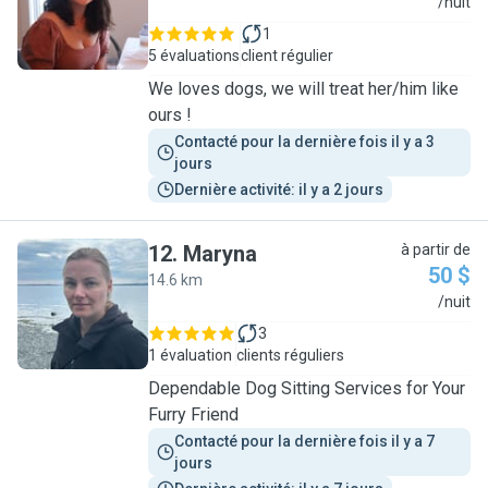
L
/nuit
1
5 évaluations
client régulier
We loves dogs, we will treat her/him like
ours !
Contacté pour la dernière fois il y a 3 
jours
Dernière activité: il y a 2 jours
12
.
Maryna
à partir de
50 $
14.6 km
M
/nuit
3
1 évaluation
clients réguliers
Dependable Dog Sitting Services for Your
Furry Friend
Contacté pour la dernière fois il y a 7 
jours