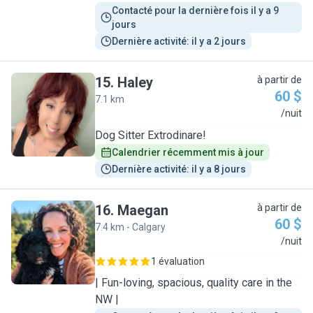
Contacté pour la dernière fois il y a 9 
jours
Dernière activité: il y a 2 jours
15
.
Haley
à partir de
60 $
7.1 km
H
/nuit
Dog Sitter Extrodinare!
Calendrier récemment mis à jour
Dernière activité: il y a 8 jours
16
.
Maegan
à partir de
60 $
7.4 km - Calgary
M
/nuit
1 évaluation
| Fun-loving, spacious, quality care in the
NW |