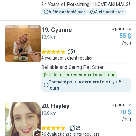
24 Years of Pet-sitting! I LOVE ANIMALS!
A été contacté hier
A été actif hier
19
.
Cyanne
à partir de
55 $
13.9 km
C
/nuit
1
4 évaluations
client régulier
Reliable and Caring Pet Sitter
Calendrier récemment mis à jour
Contacté pour la dernière fois il y a 5 
jours
20
.
Hayley
à partir de
70 $
10.8 km
H
/nuit
25
46 évaluations
clients réguliers