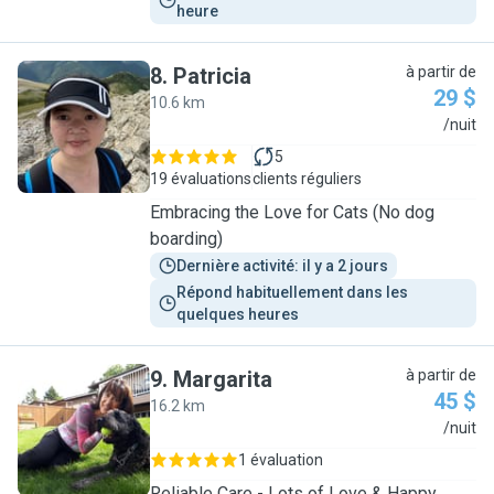
heure
8
.
Patricia
à partir de
29 $
10.6 km
P
/nuit
5
19 évaluations
clients réguliers
Embracing the Love for Cats (No dog
boarding)
Dernière activité: il y a 2 jours
Répond habituellement dans les 
quelques heures
9
.
Margarita
à partir de
45 $
16.2 km
M
/nuit
1 évaluation
Reliable Care - Lots of Love & Happy