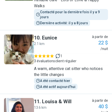
Walks
Contacté pour la dernière fois il y a 9 
jours
Dernière activité: il y a 8 jours
10
.
Eunice
à partir de
22 $
2.1 km
E
/nuit
1
3 évaluations
client régulier
A warm, attentive cat sitter who notices
the little changes
A été contacté hier
A été actif aujourd'hui
11
.
Louisa & Will
à partir de
40 $
13.6 km