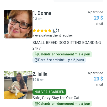
1
.
Donna
à partir de
29 $
9.3 km
D
/nuit
1
7 évaluations
client régulier
SMALL BREED DOG SITTING BOARDING
24/7
Calendrier récemment mis à jour
Dernière activité: il y a 2 jours
2
.
Iuliia
à partir de
20 $
19.8 km
I
/nuit
NOUVEAU GARDIEN
Safe, Cozy Stay for Your Cat
Calendrier récemment mis à jour