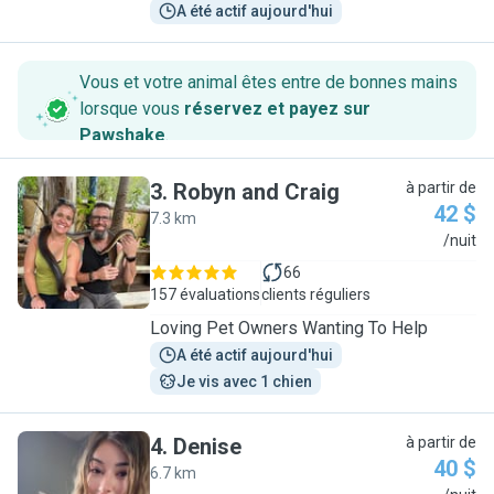
A été actif aujourd'hui
Vous et votre animal êtes entre de bonnes mains
lorsque vous
réservez et payez sur
Pawshake
.
3
.
Robyn and Craig
à partir de
42 $
7.3 km
R
/nuit
66
157 évaluations
clients réguliers
Loving Pet Owners Wanting To Help
A été actif aujourd'hui
Je vis avec 1 chien
4
.
Denise
à partir de
40 $
6.7 km