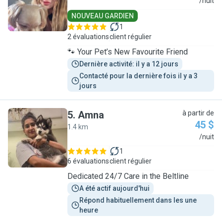
D
/nuit
NOUVEAU GARDIEN
1
2 évaluations
client régulier
🐾 Your Pet’s New Favourite Friend
Dernière activité: il y a 12 jours
Contacté pour la dernière fois il y a 3 
jours
5
.
Amna
à partir de
45 $
1.4 km
A
/nuit
1
6 évaluations
client régulier
Dedicated 24/7 Care in the Beltline
A été actif aujourd'hui
Répond habituellement dans les une 
heure