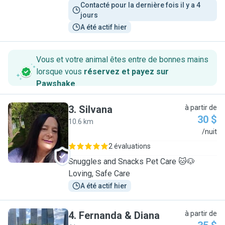
Contacté pour la dernière fois il y a 4 
jours
A été actif hier
Vous et votre animal êtes entre de bonnes mains
lorsque vous
réservez et payez sur
Pawshake
.
3
.
Silvana
à partir de
30 $
10.6 km
S
/nuit
2 évaluations
Snuggles and Snacks Pet Care 🐱🐶
Loving, Safe Care
A été actif hier
4
.
Fernanda & Diana
à partir de