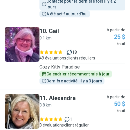
Contacté pour la dernière fois il y a 2 
jours
A été actif aujourd'hui
10
.
Gail
à partir de
25 $
9.1 km
G
/nuit
18
49 évaluations
clients réguliers
Cozy Kitty Paradise
Calendrier récemment mis à jour
Dernière activité: il y a 3 jours
11
.
Alexandra
à partir de
50 $
3.8 km
A
/nuit
1
3 évaluations
client régulier