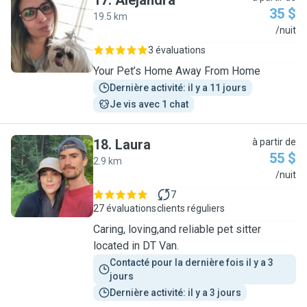
17
.
Alejandra
35 $
19.5 km
A
/nuit
3 évaluations
Your Pet’s Home Away From Home
Dernière activité: il y a 11 jours
Je vis avec 1 chat
18
.
Laura
à partir de
55 $
2.9 km
L
/nuit
7
27 évaluations
clients réguliers
Caring, loving,and reliable pet sitter
located in DT Van.
Contacté pour la dernière fois il y a 3 
jours
Dernière activité: il y a 3 jours