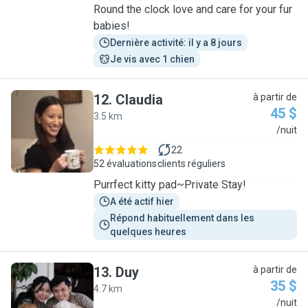
Round the clock love and care for your fur
babies!
Dernière activité: il y a 8 jours
Je vis avec 1 chien
12
.
Claudia
à partir de
45 $
3.5 km
C
/nuit
22
52 évaluations
clients réguliers
Purrfect kitty pad~Private Stay!
A été actif hier
Répond habituellement dans les 
quelques heures
13
.
Duy
à partir de
35 $
4.7 km
D
/nuit