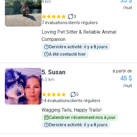
35 $
4 km
F
/nuit
3
7 évaluations
clients réguliers
Loving Pet Sitter & Reliable Animal
Companion
Dernière activité: il y a 8 jours
A été contacté hier
5
.
Susan
à partir de
45 $
6.5 km
S
/nuit
5
14 évaluations
clients réguliers
Wagging Tails, Happy Trails!
Calendrier récemment mis à jour
Dernière activité: il y a 8 jours