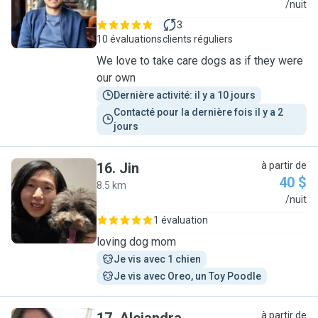
R
/nuit
3
10 évaluations
clients réguliers
We love to take care dogs as if they were
our own
Dernière activité: il y a 10 jours
Contacté pour la dernière fois il y a 2 
jours
16
.
Jin
à partir de
40 $
8.5 km
J
/nuit
1 évaluation
loving dog mom
Je vis avec 1 chien
Je vis avec Oreo, un Toy Poodle
à partir de