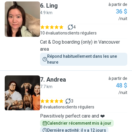
6
.
Ling
à partir de
36 $
4.9 km
L
/nuit
4
10 évaluations
clients réguliers
Cat & Dog boarding (only) in Vancouver
area
Répond habituellement dans les une 
heure
7
.
Andrea
à partir de
48 $
7.7 km
A
/nuit
3
8 évaluations
clients réguliers
Pawsitively perfect care and ❤️
Calendrier récemment mis à jour
Dernière activité: il y a 12 jours