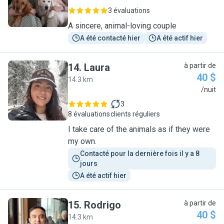
3 évaluations
A sincere, animal-loving couple
A été contacté hier
A été actif hier
14
.
Laura
à partir de
40 $
14.3 km
L
/nuit
3
8 évaluations
clients réguliers
I take care of the animals as if they were
my own.
Contacté pour la dernière fois il y a 8 
jours
A été actif hier
15
.
Rodrigo
à partir de
40 $
14.3 km