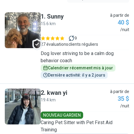
1
.
Sunny
à partir de
40 $
15.6 km
S
/nuit
9
27 évaluations
clients réguliers
Dog lover striving to be a calm dog
behavior coach
Calendrier récemment mis à jour
Dernière activité: il y a 2 jours
2
.
kwan yi
à partir de
35 $
19.4 km
K
/nuit
NOUVEAU GARDIEN
Caring Pet Sitter with Pet First Aid
Training