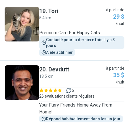
19
.
Tori
à partir de
29 $
5.4 km
T
/nuit
Premium Care For Happy Cats
Contacté pour la dernière fois il y a 3 
jours
A été actif hier
20
.
Devdutt
à partir de
35 $
18.5 km
D
/nuit
5
26 évaluations
clients réguliers
Your Furry Friends Home Away From
Home!
Répond habituellement dans les un jour