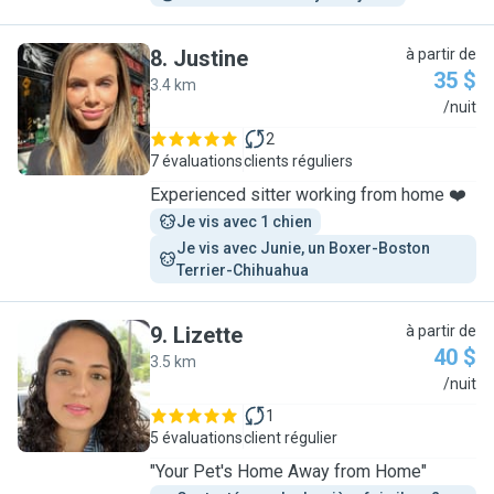
8
.
Justine
à partir de
35 $
3.4 km
J
/nuit
2
7 évaluations
clients réguliers
Experienced sitter working from home ❤️
Je vis avec 1 chien
Je vis avec Junie, un Boxer-Boston 
Terrier-Chihuahua 
9
.
Lizette
à partir de
40 $
3.5 km
L
/nuit
1
5 évaluations
client régulier
"Your Pet's Home Away from Home"