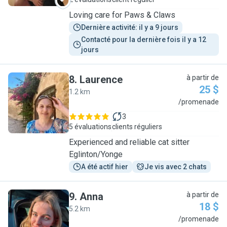
Loving care for Paws & Claws
Dernière activité: il y a 9 jours
Contacté pour la dernière fois il y a 12 
jours
8
.
Laurence
à partir de
25 $
1.2 km
L
/promenade
3
5 évaluations
clients réguliers
Experienced and reliable cat sitter
Eglinton/Yonge
A été actif hier
Je vis avec 2 chats
9
.
Anna
à partir de
18 $
5.2 km
A
/promenade