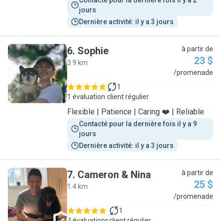
Contacté pour la dernière fois il y a 2 
jours
Dernière activité: il y a 3 jours
6
.
Sophie
à partir de
23 $
3.9 km
S
/promenade
1
1 évaluation
client régulier
Flexible | Patience | Caring ❤️ | Reliable
Contacté pour la dernière fois il y a 9 
jours
Dernière activité: il y a 3 jours
7
.
Cameron & Nina
à partir de
25 $
1.4 km
C
/promenade
1
2 évaluations
client régulier