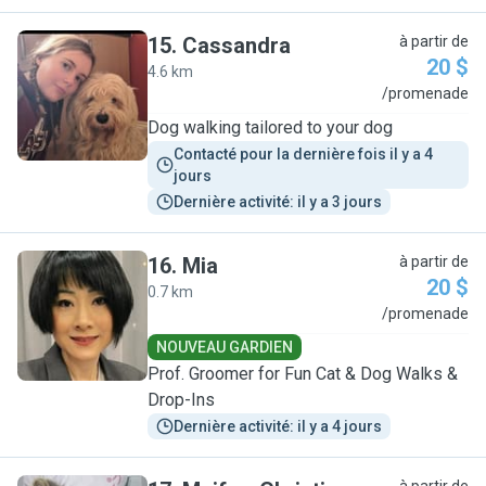
15
.
Cassandra
à partir de
20 $
4.6 km
C
/promenade
Dog walking tailored to your dog
Contacté pour la dernière fois il y a 4 
jours
Dernière activité: il y a 3 jours
16
.
Mia
à partir de
20 $
0.7 km
M
/promenade
NOUVEAU GARDIEN
Prof. Groomer for Fun Cat & Dog Walks &
Drop-Ins
Dernière activité: il y a 4 jours