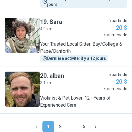
jours
19
.
Sara
à partir de
20 $
4.9 km
S
/promenade
Your Trusted Local Sitter: Bay/College &
Pape/Danforth
Dernière activité: il y a 12 jours
20
.
alban
à partir de
20 $
3.1 km
A
/promenade
Violinist & Pet Lover: 12+ Years of
Experienced Care!
1
2
...
5