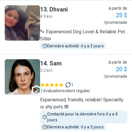
13
.
Dhvani
à partir de
25 $
4.9 km
D
/promenade
🐾 Experienced Dog Lover & Reliable Pet
Sitter
Dernière activité: il y a 3 jours
14
.
Sam
à partir de
20 $
3.2 km
S
/promenade
1
2 évaluations
client régulier
Experienced, friendly, reliable! Speciality
is shy pets 🙈
Contacté pour la dernière fois il y a 4 
jours
Dernière activité: il y a 3 jours