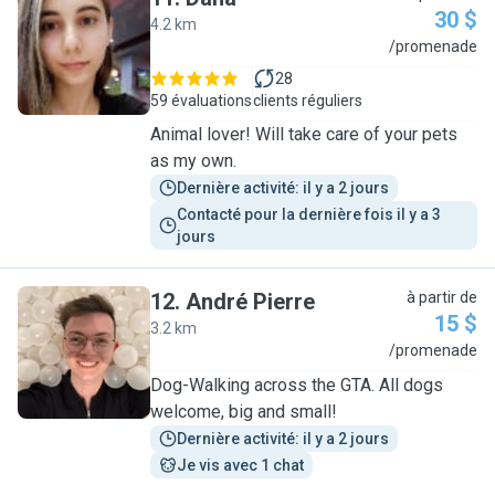
30 $
4.2 km
D
/promenade
28
59 évaluations
clients réguliers
Animal lover! Will take care of your pets
as my own.
Dernière activité: il y a 2 jours
Contacté pour la dernière fois il y a 3 
jours
12
.
André Pierre
à partir de
15 $
3.2 km
A
/promenade
Dog-Walking across the GTA. All dogs
welcome, big and small!
Dernière activité: il y a 2 jours
Je vis avec 1 chat