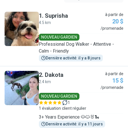
1
.
Suprisha
à partir de
20 $
4.5 km
S
/promenade
NOUVEAU GARDIEN
Professional Dog Walker - Attentive -
Calm - Friendly
Dernière activité: il y a 8 jours
2
.
Dakota
à partir de
15 $
2.4 km
D
/promenade
NOUVEAU GARDIEN
1
1 évaluation
client régulier
3+ Years Experience 🐶🐱🐰🐍
Dernière activité: il y a 11 jours