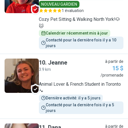
NOUVEAU GARDIEN
1 évaluation
Cozy Pet Sitting & Walking North York!🐶
🐱
Calendrier récemment mis à jour
Contacté pour la dernière fois il y a 10 
jours
10
.
Jeanne
à partir de
15 $
3.9 km
J
/promenade
Animal Lover & French Student in Toronto
🐾
Dernière activité: il y a 5 jours
Contacté pour la dernière fois il y a 5 
jours
11
.
Dana
à partir de