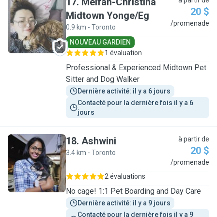
17
.
Meifan-Christina
à partir de
20 $
Midtown Yonge/Eg
M
/promenade
0.9 km - Toronto
NOUVEAU GARDIEN
1 évaluation
Professional & Experienced Midtown Pet
Sitter and Dog Walker
Dernière activité: il y a 6 jours
Contacté pour la dernière fois il y a 6 
jours
18
.
Ashwini
à partir de
20 $
3.4 km - Toronto
A
/promenade
2 évaluations
No cage! 1:1 Pet Boarding and Day Care
Dernière activité: il y a 9 jours
Contacté pour la dernière fois il y a 9 