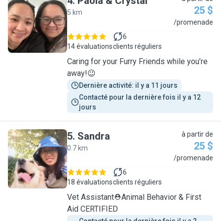
4
.
Paola & Crystal
25 $
5 km
P
/promenade
6
14 évaluations
clients réguliers
Caring for your Furry Friends while you’re
away!😉
Dernière activité: il y a 11 jours
Contacté pour la dernière fois il y a 12 
jours
5
.
Sandra
à partir de
25 $
0.7 km
S
/promenade
6
18 évaluations
clients réguliers
Vet Assistant⛑️Animal Behavior & First
Aid CERTIFIED