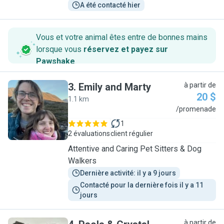
A été contacté hier
Vous et votre animal êtes entre de bonnes mains
lorsque vous
réservez et payez sur
Pawshake
.
3
.
Emily and Marty
à partir de
20 $
1.1 km
E
/promenade
1
2 évaluations
client régulier
Attentive and Caring Pet Sitters & Dog
Walkers
Dernière activité: il y a 9 jours
Contacté pour la dernière fois il y a 11 
jours
à partir de