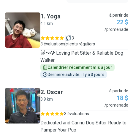
1
.
Yoga
à partir de
22 $
4.1 km
Y
/promenade
3
3 évaluations
clients réguliers
🐱🐾🐶 Loving Pet Sitter & Reliable Dog
Walker
Calendrier récemment mis à jour
Dernière activité: il y a 3 jours
2
.
Oscar
à partir de
18 $
3.9 km
O
/promenade
3 évaluations
Dedicated and Caring Dog Sitter Ready to
Pamper Your Pup