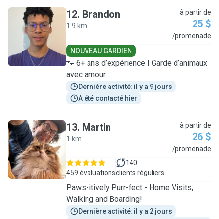
12
.
Brandon
à partir de
25 $
1.9 km
B
/promenade
NOUVEAU GARDIEN
🐾 6+ ans d’expérience | Garde d’animaux
avec amour
Dernière activité: il y a 9 jours
A été contacté hier
13
.
Martin
à partir de
26 $
1 km
M
/promenade
140
459 évaluations
clients réguliers
Paws-itively Purr-fect - Home Visits,
Walking and Boarding!
Dernière activité: il y a 2 jours