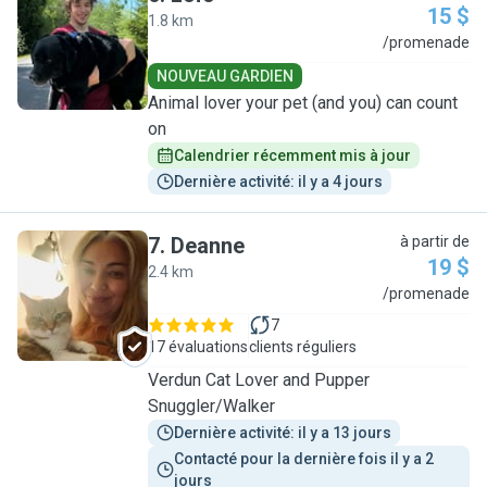
15 $
1.8 km
L
/promenade
NOUVEAU GARDIEN
Animal lover your pet (and you) can count
on
Calendrier récemment mis à jour
Dernière activité: il y a 4 jours
7
.
Deanne
à partir de
19 $
2.4 km
D
/promenade
7
17 évaluations
clients réguliers
Verdun Cat Lover and Pupper
Snuggler/Walker
Dernière activité: il y a 13 jours
Contacté pour la dernière fois il y a 2 
jours