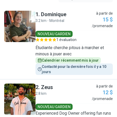
1
.
Dominique
à partir de
15 $
3.2 km - Montréal
D
/promenade
NOUVEAU GARDIEN
1 évaluation
Étudiante cherche pitous à marcher et
minous à jouer avec
Calendrier récemment mis à jour
Contacté pour la dernière fois il y a 10 
jours
2
.
Zeus
à partir de
12 $
2.8 km
Z
/promenade
NOUVEAU GARDIEN
Experienced Dog Owner offering fun runs