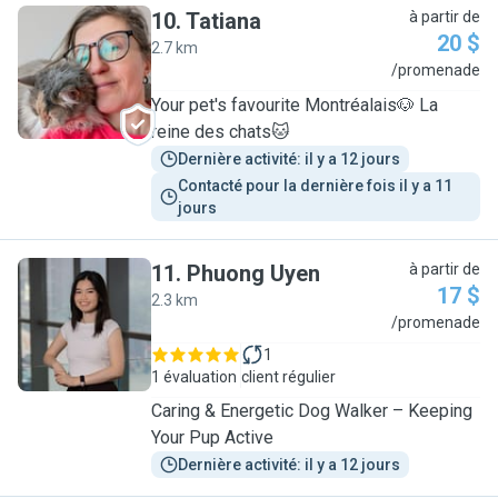
10
.
Tatiana
à partir de
20 $
2.7 km
T
/promenade
Your pet's favourite Montréalais🐶 La
reine des chats🐱
Dernière activité: il y a 12 jours
Contacté pour la dernière fois il y a 11 
jours
11
.
Phuong Uyen
à partir de
17 $
2.3 km
P
/promenade
1
1 évaluation
client régulier
Caring & Energetic Dog Walker – Keeping
Your Pup Active
Dernière activité: il y a 12 jours