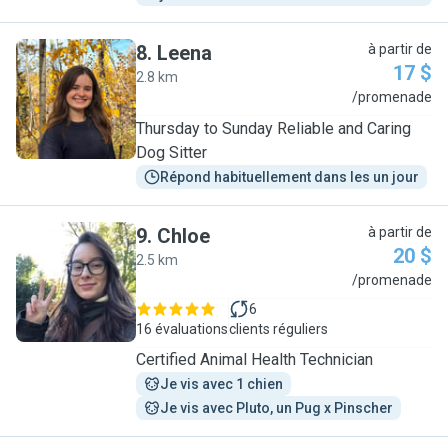
8
.
Leena
à partir de
17 $
2.8 km
L
/promenade
Thursday to Sunday Reliable and Caring
Dog Sitter
Répond habituellement dans les un jour
9
.
Chloe
à partir de
20 $
2.5 km
C
/promenade
6
16 évaluations
clients réguliers
Certified Animal Health Technician
Je vis avec 1 chien
Je vis avec Pluto, un Pug x Pinscher