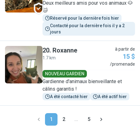
Deux meilleurs amis pour vos animaux 🐶
🐱
Réservé pour la dernière fois hier
Contacté pour la dernière fois il y a 2 
jours
20
.
Roxanne
à partir de
15 $
1.7 km
R
/promenade
NOUVEAU GARDIEN
Gardienne d'animaux bienveillante et
câlins garantis !
A été contacté hier
A été actif hier
1
2
...
5