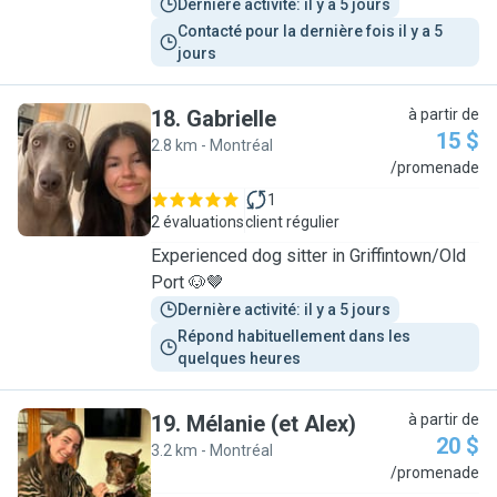
Dernière activité: il y a 5 jours
Contacté pour la dernière fois il y a 5 
jours
18
.
Gabrielle
à partir de
15 $
2.8 km - Montréal
G
/promenade
1
2 évaluations
client régulier
Experienced dog sitter in Griffintown/Old
Port 🐶🤎
Dernière activité: il y a 5 jours
Répond habituellement dans les 
quelques heures
19
.
Mélanie (et Alex)
à partir de
20 $
3.2 km - Montréal
M
/promenade