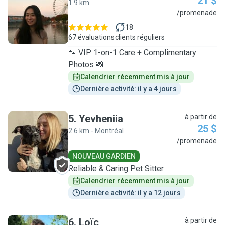
21 $
1.9 km
E
/promenade
18
67 évaluations
clients réguliers
🐾 VIP 1-on-1 Care + Complimentary
Photos 📸
Calendrier récemment mis à jour
Dernière activité: il y a 4 jours
5
.
Yevheniia
à partir de
25 $
2.6 km - Montréal
Y
/promenade
NOUVEAU GARDIEN
Reliable & Caring Pet Sitter
Calendrier récemment mis à jour
Dernière activité: il y a 12 jours
6
.
Loïc
à partir de