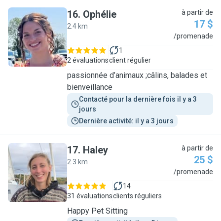
16
.
Ophélie
à partir de
17 $
2.4 km
O
/promenade
1
2 évaluations
client régulier
passionnée d’animaux ;câlins, balades et
bienveillance
Contacté pour la dernière fois il y a 3 
jours
Dernière activité: il y a 3 jours
17
.
Haley
à partir de
25 $
2.3 km
H
/promenade
14
31 évaluations
clients réguliers
Happy Pet Sitting