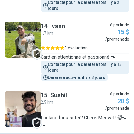
Contacté pour la dernière fois il y a 2 
jours
14
.
Ivann
à partir de
15 $
1.7 km
I
/promenade
1 évaluation
Gardien attentionné et passionné 🐾
Contacté pour la dernière fois il y a 13 
jours
Dernière activité: il y a 3 jours
15
.
Sushil
à partir de
20 $
2.5 km
S
/promenade
Looking for a sitter? Check Meow-t! 😸🐶
🐾