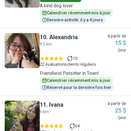
A kind dog lover
Calendrier récemment mis à jour
Dernière activité: il y a 4 jours
10
.
Alexandria
à partir de
15 $
9.5 km
A
/jour
10
22 évaluations
clients réguliers
Friendliest Petsitter in Town!
Calendrier récemment mis à jour
Réservé pour la dernière fois hier
11
.
Ivana
à partir de
25 $
6 km
I
/jour
64