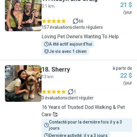
21 $
3.1 km
R
/jour
66
157 évaluations
clients réguliers
Loving Pet Owners Wanting To Help
A été actif aujourd'hui
Je vis avec 1 chien
18
.
Sherry
à partir de
22 $
13 km
S
/jour
1
3 évaluations
client régulier
16 Years of Trusted Dod Walking & Pet
Care 🥰
Contacté pour la dernière fois il y a 3 
jours
Dernière activité: il y a 3 jours