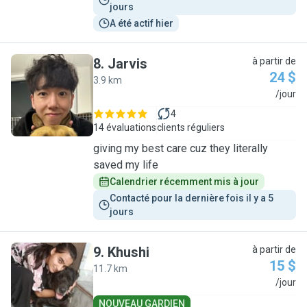
jours
A été actif hier
8
.
Jarvis
à partir de
24 $
3.9 km
J
/jour
4
14 évaluations
clients réguliers
giving my best care cuz they literally
saved my life
Calendrier récemment mis à jour
Contacté pour la dernière fois il y a 5 
jours
9
.
Khushi
à partir de
15 $
11.7 km
K
/jour
NOUVEAU GARDIEN