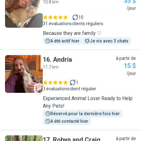
35 $
10.8 km
M
/jour
10
31 évaluations
clients réguliers
Because they are family ♡
A été actif hier
Je vis avec 3 chats
16
.
Andria
à partir de
15 $
11.7 km
A
/jour
1
3 évaluations
client régulier
Experienced Animal Lover Ready to Help
Any Pets!
Réservé pour la dernière fois hier
A été contacté hier
17
.
Robyn and Craig
à partir de