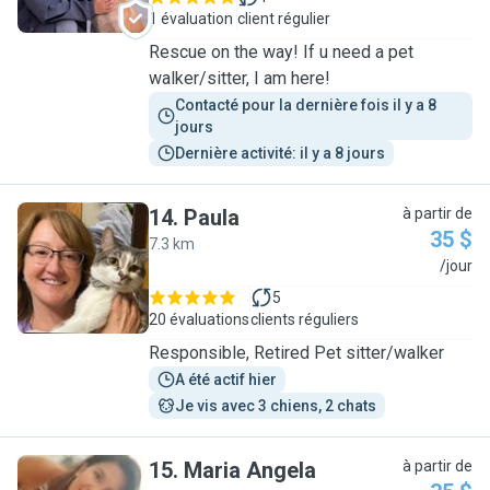
1 évaluation
client régulier
Rescue on the way! If u need a pet
walker/sitter, I am here!
Contacté pour la dernière fois il y a 8 
jours
Dernière activité: il y a 8 jours
14
.
Paula
à partir de
35 $
7.3 km
P
/jour
5
20 évaluations
clients réguliers
Responsible, Retired Pet sitter/walker
A été actif hier
Je vis avec 3 chiens, 2 chats
15
.
Maria Angela
à partir de