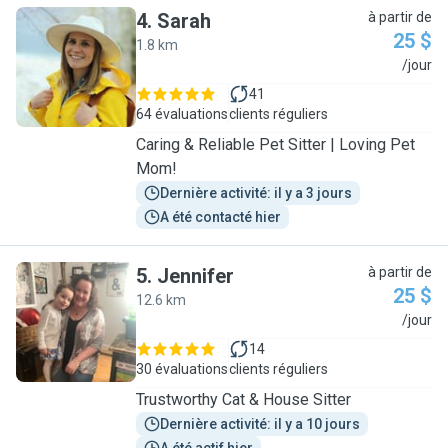
4
.
Sarah
à partir de
25 $
1.8 km
S
/jour
41
64 évaluations
clients réguliers
Caring & Reliable Pet Sitter | Loving Pet
Mom!
Dernière activité: il y a 3 jours
A été contacté hier
5
.
Jennifer
à partir de
25 $
12.6 km
J
/jour
14
30 évaluations
clients réguliers
Trustworthy Cat & House Sitter
Dernière activité: il y a 10 jours