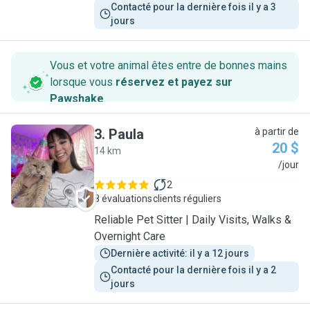
Contacté pour la dernière fois il y a 3 
jours
Vous et votre animal êtes entre de bonnes mains
lorsque vous
réservez et payez sur
Pawshake
.
3
.
Paula
à partir de
20 $
14 km
P
/jour
2
8 évaluations
clients réguliers
Reliable Pet Sitter | Daily Visits, Walks &
Overnight Care
Dernière activité: il y a 12 jours
Contacté pour la dernière fois il y a 2 
jours