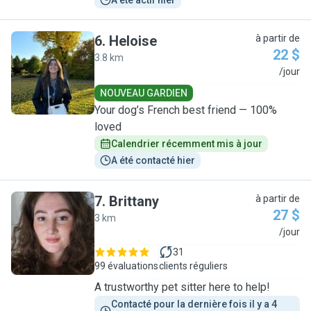
A été actif hier
6
.
Heloise
à partir de
22 $
3.8 km
H
/jour
NOUVEAU GARDIEN
Your dog’s French best friend — 100%
loved
Calendrier récemment mis à jour
A été contacté hier
7
.
Brittany
à partir de
27 $
3 km
B
/jour
31
99 évaluations
clients réguliers
A trustworthy pet sitter here to help!
Contacté pour la dernière fois il y a 4 