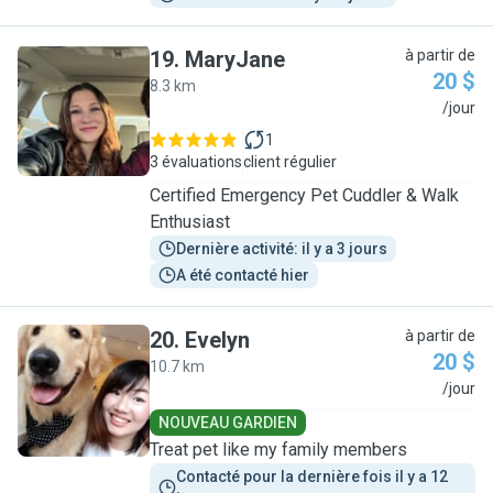
19
.
MaryJane
à partir de
20 $
8.3 km
M
/jour
1
3 évaluations
client régulier
Certified Emergency Pet Cuddler & Walk
Enthusiast
Dernière activité: il y a 3 jours
A été contacté hier
20
.
Evelyn
à partir de
20 $
10.7 km
E
/jour
NOUVEAU GARDIEN
Treat pet like my family members
Contacté pour la dernière fois il y a 12 