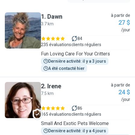
1
.
Dawn
à partir de
27 $
3.7 km
D
/jour
84
235 évaluations
clients réguliers
Fun Loving Care For Your Critters
Dernière activité: il y a 3 jours
A été contacté hier
2
.
Irene
à partir de
24 $
7.5 km
I
/jour
86
165 évaluations
clients réguliers
Small And Exotic Pets Welcome
Dernière activité: il y a 4 jours