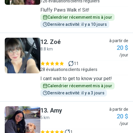
126 évaluations
clients réguliers
Fluffy Paws Walk n' Sit!
Calendrier récemment mis à jour
Dernière activité: il y a 10 jours
12
.
Zoé
à partir de
20 $
8.8 km
Z
/jour
11
28 évaluations
clients réguliers
I cant wait to get to know your pet!
Calendrier récemment mis à jour
Dernière activité: il y a 3 jours
13
.
Amy
à partir de
20 $
5 km
A
/jour
1