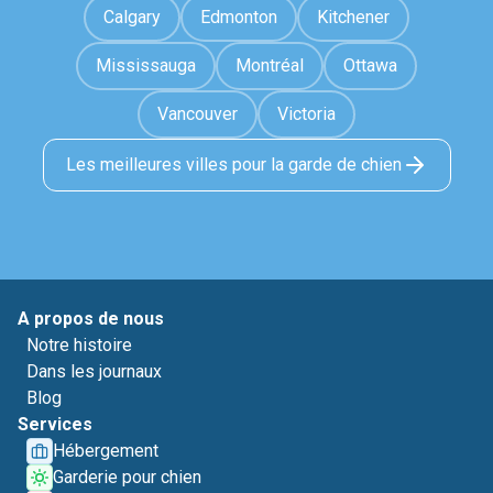
Calgary
Edmonton
Kitchener
Mississauga
Montréal
Ottawa
Vancouver
Victoria
Les meilleures villes pour la garde de chien
A propos de nous
Notre histoire
Dans les journaux
Blog
Services
Hébergement
Garderie pour chien