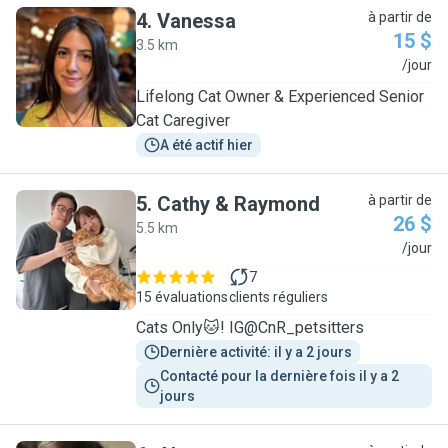
4
.
Vanessa
à partir de
15 $
3.5 km
V
/jour
Lifelong Cat Owner & Experienced Senior
Cat Caregiver
A été actif hier
5
.
Cathy & Raymond
à partir de
26 $
5.5 km
C
/jour
7
15 évaluations
clients réguliers
Cats Only🐱! IG@CnR_petsitters
Dernière activité: il y a 2 jours
Contacté pour la dernière fois il y a 2 
jours