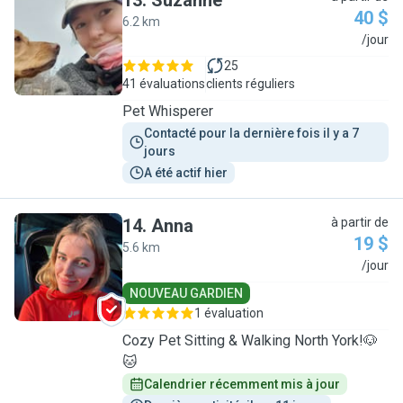
13
.
Suzanne
40 $
6.2 km
S
/jour
25
41 évaluations
clients réguliers
Pet Whisperer
Contacté pour la dernière fois il y a 7 
jours
A été actif hier
14
.
Anna
à partir de
19 $
5.6 km
A
/jour
NOUVEAU GARDIEN
1 évaluation
Cozy Pet Sitting & Walking North York!🐶
🐱
Calendrier récemment mis à jour