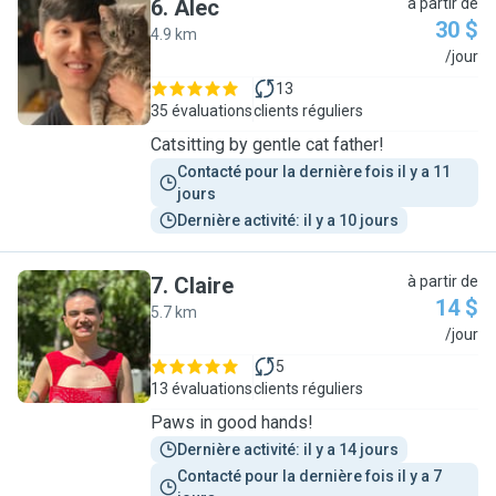
6
.
Alec
à partir de
30 $
4.9 km
A
/jour
13
35 évaluations
clients réguliers
Catsitting by gentle cat father!
Contacté pour la dernière fois il y a 11 
jours
Dernière activité: il y a 10 jours
7
.
Claire
à partir de
14 $
5.7 km
C
/jour
5
13 évaluations
clients réguliers
Paws in good hands!
Dernière activité: il y a 14 jours
Contacté pour la dernière fois il y a 7 