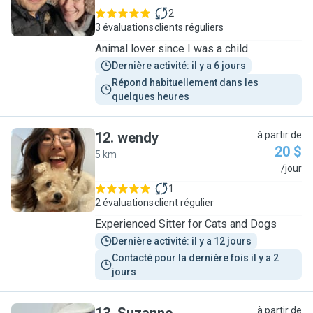
2
3 évaluations
clients réguliers
Animal lover since I was a child
Dernière activité: il y a 6 jours
Répond habituellement dans les 
quelques heures
12
.
wendy
à partir de
20 $
5 km
W
/jour
1
2 évaluations
client régulier
Experienced Sitter for Cats and Dogs
Dernière activité: il y a 12 jours
Contacté pour la dernière fois il y a 2 
jours
à partir de