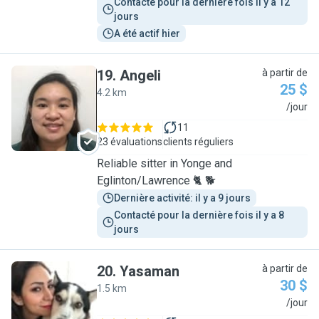
Contacté pour la dernière fois il y a 12 
jours
A été actif hier
19
.
Angeli
à partir de
25 $
4.2 km
A
/jour
11
23 évaluations
clients réguliers
Reliable sitter in Yonge and
Eglinton/Lawrence 🐈 🐕
Dernière activité: il y a 9 jours
Contacté pour la dernière fois il y a 8 
jours
20
.
Yasaman
à partir de
30 $
1.5 km
Y
/jour