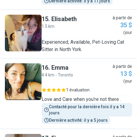
Dernière activité: il y a 11 jours
15
.
Elisabeth
à partir de
35 $
1.5 km
E
/jour
Experienced, Available, Pet-Loving Cat
Sitter in North York.
16
.
Emma
à partir de
13 $
4.4 km - Toronto
E
/jour
1 évaluation
Love and Care when you're not there .
Contacté pour la dernière fois il y a 14 
jours
Dernière activité: il y a 5 jours