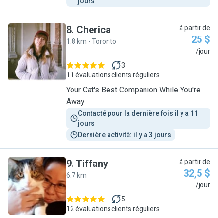
jours
8
.
Cherica
à partir de
25 $
1.8 km - Toronto
C
/jour
3
11 évaluations
clients réguliers
Your Cat's Best Companion While You're
Away
Contacté pour la dernière fois il y a 11 
jours
Dernière activité: il y a 3 jours
9
.
Tiffany
à partir de
32,5 $
6.7 km
T
/jour
5
12 évaluations
clients réguliers