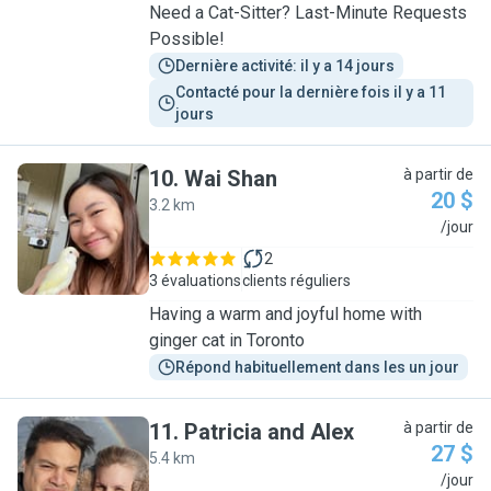
Need a Cat-Sitter? Last-Minute Requests
Possible!
Dernière activité: il y a 14 jours
Contacté pour la dernière fois il y a 11 
jours
10
.
Wai Shan
à partir de
20 $
3.2 km
W
/jour
2
3 évaluations
clients réguliers
Having a warm and joyful home with
ginger cat in Toronto
Répond habituellement dans les un jour
11
.
Patricia and Alex
à partir de
27 $
5.4 km
P
/jour