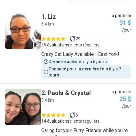
1
.
Liz
à partir de
31 $
6.4 km
L
/jour
29
65 évaluations
clients réguliers
Crazy Cat Lady Available - East York!
Dernière activité: il y a 6 jours
Contacté pour la dernière fois il y a 7 
jours
2
.
Paola & Crystal
à partir de
25 $
5.4 km
P
/jour
6
14 évaluations
clients réguliers
Caring for your Furry Friends while you’re