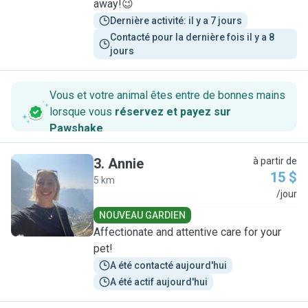
away!😉
Dernière activité: il y a 7 jours
Contacté pour la dernière fois il y a 8 
jours
Vous et votre animal êtes entre de bonnes mains
lorsque vous
réservez et payez sur
Pawshake
.
3
.
Annie
à partir de
15 $
5 km
A
/jour
NOUVEAU GARDIEN
Affectionate and attentive care for your
pet!
A été contacté aujourd'hui
A été actif aujourd'hui