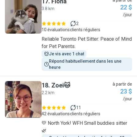
17
.
Fiona
à partir de
22 $
3.8 km
F
/jour
2
10 évaluations
clients réguliers
Reliable Toronto Pet Sitter: Peace of Mind
for Pet Parents.
Je vis avec 1 chat
Répond habituellement dans les une 
heure
18
.
Zoei🐱
à partir de
23 $
2.2 km
Z
/jour
11
42 évaluations
clients réguliers
💛 North York! WFH Small buddies sitter
🌿