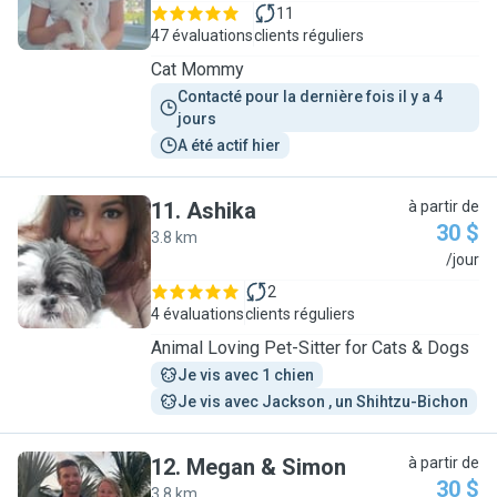
11
47 évaluations
clients réguliers
Cat Mommy
Contacté pour la dernière fois il y a 4 
jours
A été actif hier
11
.
Ashika
à partir de
30 $
3.8 km
A
/jour
2
4 évaluations
clients réguliers
Animal Loving Pet-Sitter for Cats & Dogs
Je vis avec 1 chien
Je vis avec Jackson , un Shihtzu-Bichon
12
.
Megan & Simon
à partir de
30 $
3.8 km