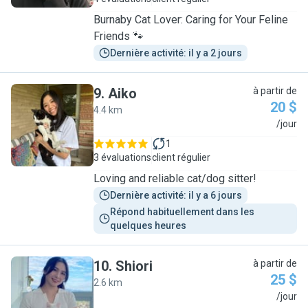
Burnaby Cat Lover: Caring for Your Feline
Friends 🐾
Dernière activité: il y a 2 jours
9
.
Aiko
à partir de
20 $
4.4 km
A
/jour
1
3 évaluations
client régulier
Loving and reliable cat/dog sitter!
Dernière activité: il y a 6 jours
Répond habituellement dans les 
quelques heures
10
.
Shiori
à partir de
25 $
2.6 km
S
/jour