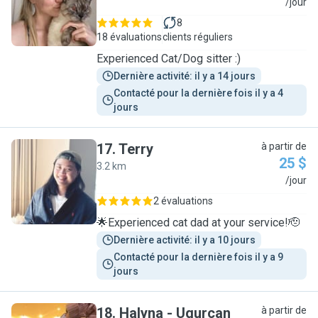
A
/jour
8
18 évaluations
clients réguliers
Experienced Cat/Dog sitter :)
Dernière activité: il y a 14 jours
Contacté pour la dernière fois il y a 4 
jours
17
.
Terry
à partir de
25 $
3.2 km
T
/jour
2 évaluations
🌟Experienced cat dad at your service!🫡
Dernière activité: il y a 10 jours
Contacté pour la dernière fois il y a 9 
jours
18
.
Halyna - Ugurcan
à partir de