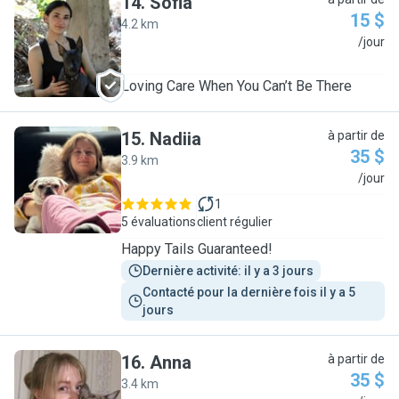
14
.
Sofia
15 $
4.2 km
S
/jour
Loving Care When You Can’t Be There
15
.
Nadiia
à partir de
35 $
3.9 km
N
/jour
1
5 évaluations
client régulier
Happy Tails Guaranteed!
Dernière activité: il y a 3 jours
Contacté pour la dernière fois il y a 5 
jours
16
.
Anna
à partir de
35 $
3.4 km