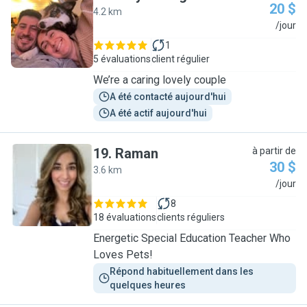
20 $
4.2 km
H
/jour
1
5 évaluations
client régulier
We’re a caring lovely couple
A été contacté aujourd'hui
A été actif aujourd'hui
19
.
Raman
à partir de
30 $
3.6 km
R
/jour
8
18 évaluations
clients réguliers
Energetic Special Education Teacher Who
Loves Pets!
Répond habituellement dans les 
quelques heures