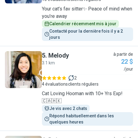
Your cat’s fav sitter✨ Peace of mind when
you’re away
Calendrier récemment mis à jour
Contacté pour la dernière fois il y a 2 
jours
5
.
Melody
à partir de
22 $
3.1 km
M
/jour
2
4 évaluations
clients réguliers
Cat Loving Hooman with 10+ Yrs Exp!
🇨🇦🇭🇰
Je vis avec 2 chats
Répond habituellement dans les 
quelques heures