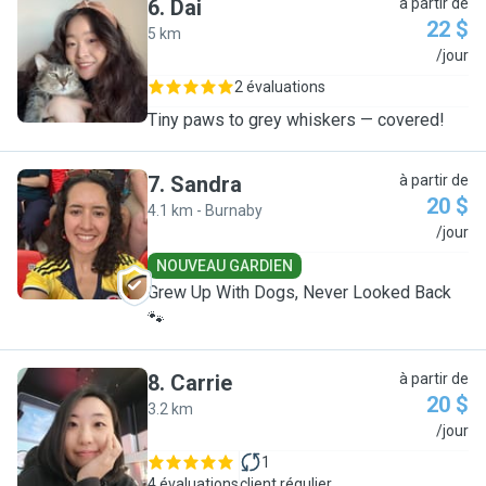
6
.
Dai
à partir de
22 $
5 km
D
/jour
2 évaluations
Tiny paws to grey whiskers — covered!
7
.
Sandra
à partir de
20 $
4.1 km - Burnaby
S
/jour
NOUVEAU GARDIEN
Grew Up With Dogs, Never Looked Back
🐾
8
.
Carrie
à partir de
20 $
3.2 km
C
/jour
1
4 évaluations
client régulier