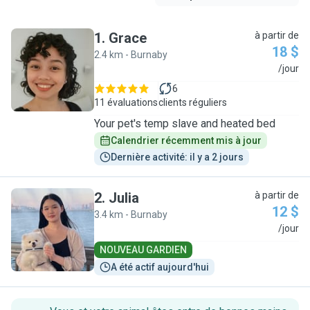
1
.
Grace
à partir de
18 $
2.4 km - Burnaby
G
/jour
6
11 évaluations
clients réguliers
Your pet's temp slave and heated bed
Calendrier récemment mis à jour
Dernière activité: il y a 2 jours
2
.
Julia
à partir de
12 $
3.4 km - Burnaby
J
/jour
NOUVEAU GARDIEN
A été actif aujourd'hui