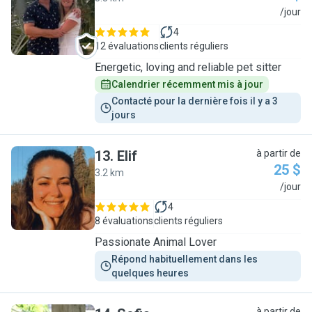
M
/jour
4
12 évaluations
clients réguliers
Energetic, loving and reliable pet sitter
Calendrier récemment mis à jour
Contacté pour la dernière fois il y a 3 
jours
13
.
Elif
à partir de
25 $
3.2 km
E
/jour
4
8 évaluations
clients réguliers
Passionate Animal Lover
Répond habituellement dans les 
quelques heures
à partir de