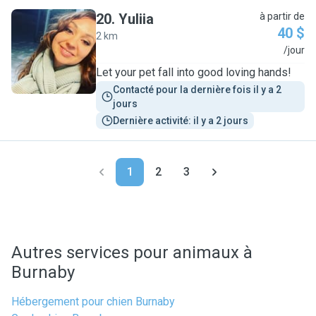
20
.
Yuliia
à partir de
40 $
2 km
Y
/jour
Let your pet fall into good loving hands!
Contacté pour la dernière fois il y a 2 
jours
Dernière activité: il y a 2 jours
1
2
3
Autres services pour animaux à
Burnaby
Hébergement pour chien Burnaby