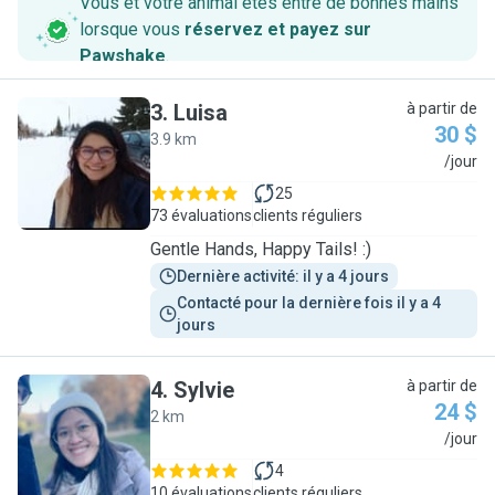
Vous et votre animal êtes entre de bonnes mains
lorsque vous
réservez et payez sur
Pawshake
.
3
.
Luisa
à partir de
30 $
3.9 km
L
/jour
25
73 évaluations
clients réguliers
Gentle Hands, Happy Tails! :)
Dernière activité: il y a 4 jours
Contacté pour la dernière fois il y a 4 
jours
4
.
Sylvie
à partir de
24 $
2 km
S
/jour
4
10 évaluations
clients réguliers