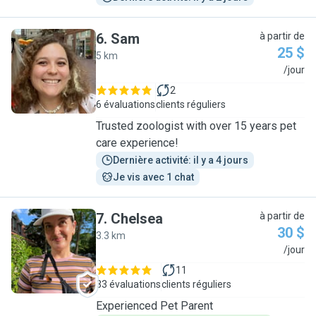
6
.
Sam
à partir de
25 $
5 km
S
/jour
2
6 évaluations
clients réguliers
Trusted zoologist with over 15 years pet
care experience!
Dernière activité: il y a 4 jours
Je vis avec 1 chat
7
.
Chelsea
à partir de
30 $
3.3 km
C
/jour
11
33 évaluations
clients réguliers
Experienced Pet Parent