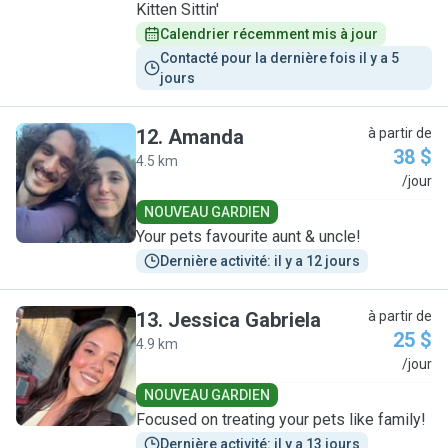
Kitten Sittin'
Calendrier récemment mis à jour
Contacté pour la dernière fois il y a 5 
jours
12
.
Amanda
à partir de
38 $
4.5 km
A
/jour
NOUVEAU GARDIEN
Your pets favourite aunt & uncle!
Dernière activité: il y a 12 jours
13
.
Jessica Gabriela
à partir de
25 $
4.9 km
J
/jour
NOUVEAU GARDIEN
Focused on treating your pets like family!
Dernière activité: il y a 13 jours