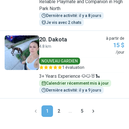
Reliable Playmate and Companion in High
Park North
Dernière activité: il y a 8 jours
Je vis avec 2 chats
20
.
Dakota
à partir de
15 $
4.8 km
D
/jour
NOUVEAU GARDIEN
1 évaluation
3+ Years Experience 🐶🐱🐰🐍
Calendrier récemment mis à jour
Dernière activité: il y a 9 jours
1
2
...
5