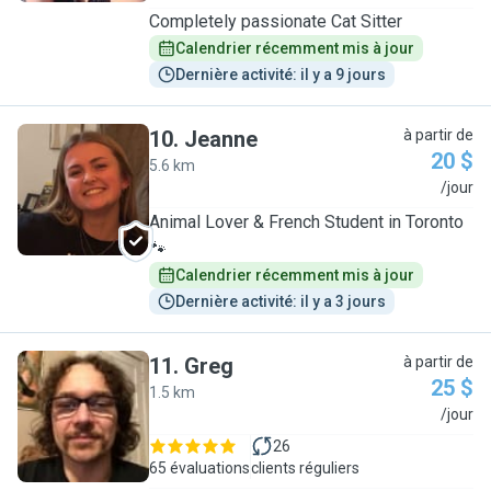
Completely passionate Cat Sitter
Calendrier récemment mis à jour
Dernière activité: il y a 9 jours
10
.
Jeanne
à partir de
20 $
5.6 km
J
/jour
Animal Lover & French Student in Toronto
🐾
Calendrier récemment mis à jour
Dernière activité: il y a 3 jours
11
.
Greg
à partir de
25 $
1.5 km
G
/jour
26
65 évaluations
clients réguliers