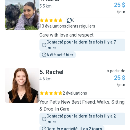
25 $
5.5 km
K
/jour
6
13 évaluations
clients réguliers
Care with love and respect
Contacté pour la dernière fois il y a 7 
jours
A été actif hier
5
.
Rachel
à partir de
25 $
4.6 km
R
/jour
2 évaluations
Your Pet’s New Best Friend: Walks, Sitting
& Drop-In Care
Contacté pour la dernière fois il y a 2 
jours
Dernière activité: il y a 2 jours