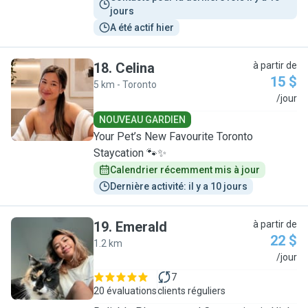
jours
A été actif hier
18
.
Celina
à partir de
15 $
5 km - Toronto
C
/jour
NOUVEAU GARDIEN
Your Pet’s New Favourite Toronto
Staycation 🐾✨
Calendrier récemment mis à jour
Dernière activité: il y a 10 jours
19
.
Emerald
à partir de
22 $
1.2 km
E
/jour
7
20 évaluations
clients réguliers