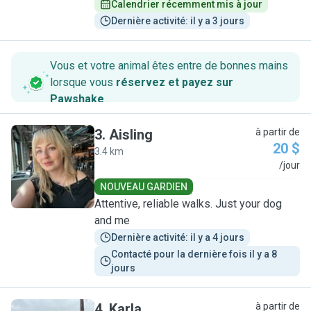
Calendrier récemment mis à jour
Dernière activité: il y a 3 jours
Vous et votre animal êtes entre de bonnes mains
lorsque vous
réservez et payez sur
Pawshake
.
3
.
Aisling
à partir de
20 $
3.4 km
A
/jour
NOUVEAU GARDIEN
Attentive, reliable walks. Just your dog
and me
Dernière activité: il y a 4 jours
Contacté pour la dernière fois il y a 8 
jours
4
.
Karla
à partir de