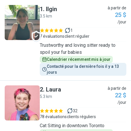
1
.
Ilgin
à partir de
25 $
3.5 km
I
/jour
1
7 évaluations
client régulier
Trustworthy and loving sitter ready to
spoil your fur babies
Calendrier récemment mis à jour
Contacté pour la dernière fois il y a 13 
jours
2
.
Laura
à partir de
22 $
5.3 km
L
/jour
32
78 évaluations
clients réguliers
Cat Sitting in downtown Toronto