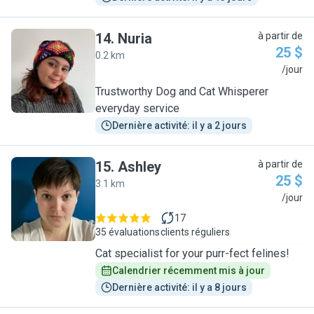
14
.
Nuria
à partir de
25 $
0.2 km
N
/jour
Trustworthy Dog and Cat Whisperer
everyday service
Dernière activité: il y a 2 jours
15
.
Ashley
à partir de
25 $
3.1 km
A
/jour
17
35 évaluations
clients réguliers
Cat specialist for your purr-fect felines!
Calendrier récemment mis à jour
Dernière activité: il y a 8 jours