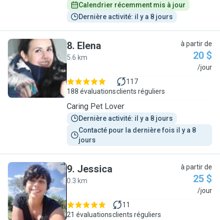
Calendrier récemment mis à jour
Dernière activité: il y a 8 jours
8
.
Elena
à partir de
20 $
5.6 km
E
/jour
117
188 évaluations
clients réguliers
Caring Pet Lover
Dernière activité: il y a 8 jours
Contacté pour la dernière fois il y a 8 
jours
9
.
Jessica
à partir de
25 $
0.3 km
J
/jour
11
21 évaluations
clients réguliers