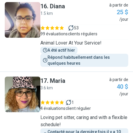
16
.
Diana
à partir de
25 $
1.5 km
D
/jour
53
99 évaluations
clients réguliers
Animal Lover At Your Service!
A été actif hier
Répond habituellement dans les 
quelques heures
17
.
Maria
à partir de
40 $
3.6 km
M
/jour
1
4 évaluations
client régulier
Loving pet sitter, caring and with a flexible
schedule!
Contacté pour la dernière fois il y a 10 