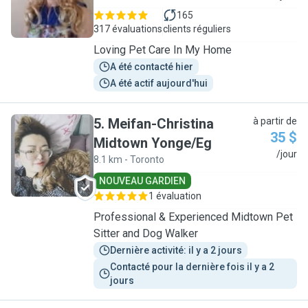
165
317 évaluations
clients réguliers
Loving Pet Care In My Home
A été contacté hier
A été actif aujourd'hui
5
.
Meifan-Christina
à partir de
35 $
Midtown Yonge/Eg
M
/jour
8.1 km - Toronto
NOUVEAU GARDIEN
1 évaluation
Professional & Experienced Midtown Pet
Sitter and Dog Walker
Dernière activité: il y a 2 jours
Contacté pour la dernière fois il y a 2 
jours