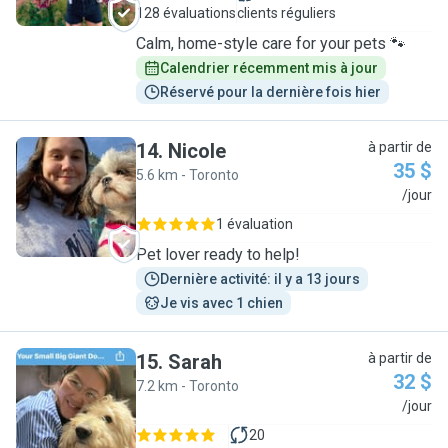
128 évaluations
clients réguliers
Calm, home-style care for your pets 🐾
Calendrier récemment mis à jour
Réservé pour la dernière fois hier
14
.
Nicole
à partir de
35 $
5.6 km - Toronto
N
/jour
1 évaluation
Pet lover ready to help!
Dernière activité: il y a 13 jours
Je vis avec 1 chien
15
.
Sarah
à partir de
32 $
7.2 km - Toronto
S
/jour
20