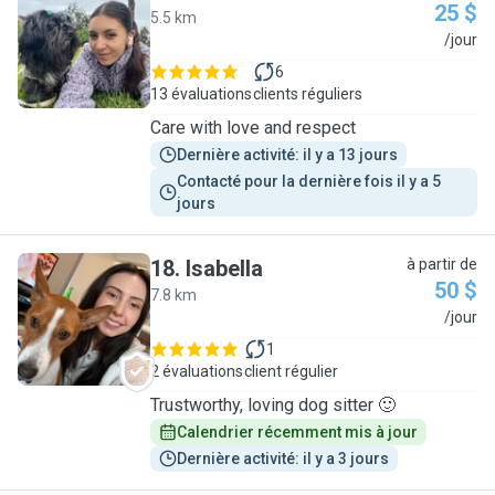
25 $
5.5 km
K
/jour
6
13 évaluations
clients réguliers
Care with love and respect
Dernière activité: il y a 13 jours
Contacté pour la dernière fois il y a 5 
jours
18
.
Isabella
à partir de
50 $
7.8 km
I
/jour
1
2 évaluations
client régulier
Trustworthy, loving dog sitter 🙂
Calendrier récemment mis à jour
Dernière activité: il y a 3 jours