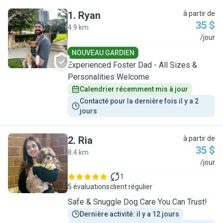
1
.
Ryan
à partir de
35 $
4.9 km
R
/jour
NOUVEAU GARDIEN
Experienced Foster Dad - All Sizes &
Personalities Welcome
Calendrier récemment mis à jour
Contacté pour la dernière fois il y a 2 
jours
2
.
Ria
à partir de
35 $
8.4 km
R
/jour
1
5 évaluations
client régulier
Safe & Snuggle Dog Care You Can Trust!
Dernière activité: il y a 12 jours