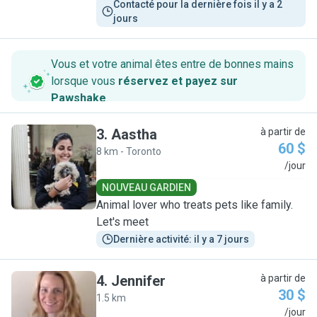
Contacté pour la dernière fois il y a 2 
jours
Vous et votre animal êtes entre de bonnes mains
lorsque vous
réservez et payez sur
Pawshake
.
3
.
Aastha
à partir de
60 $
8 km - Toronto
A
/jour
NOUVEAU GARDIEN
Animal lover who treats pets like family.
Let's meet
Dernière activité: il y a 7 jours
4
.
Jennifer
à partir de
30 $
1.5 km
J
/jour