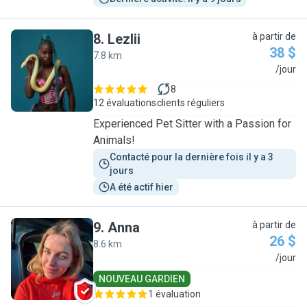
8
.
Lezlii
à partir de
38 $
7.8 km
L
/jour
8
12 évaluations
clients réguliers
Experienced Pet Sitter with a Passion for
Animals!
Contacté pour la dernière fois il y a 3 
jours
A été actif hier
9
.
Anna
à partir de
26 $
8.6 km
A
/jour
NOUVEAU GARDIEN
1 évaluation