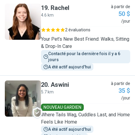
19
.
Rachel
à partir de
50 $
4.6 km
R
/jour
2 évaluations
Your Pet’s New Best Friend: Walks, Sitting
& Drop-In Care
Contacté pour la dernière fois il y a 6 
jours
A été actif aujourd'hui
20
.
Aswini
à partir de
35 $
5.7 km
A
/jour
NOUVEAU GARDIEN
Where Tails Wag, Cuddles Last, and Home
Feels Like Home
A été actif aujourd'hui