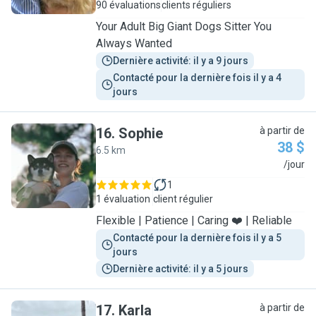
90 évaluations
clients réguliers
Your Adult Big Giant Dogs Sitter You
Always Wanted
Dernière activité: il y a 9 jours
Contacté pour la dernière fois il y a 4 
jours
16
.
Sophie
à partir de
38 $
6.5 km
S
/jour
1
1 évaluation
client régulier
Flexible | Patience | Caring ❤️ | Reliable
Contacté pour la dernière fois il y a 5 
jours
Dernière activité: il y a 5 jours
17
.
Karla
à partir de