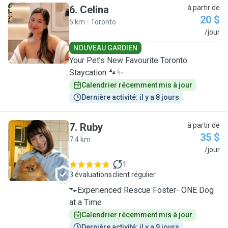
6
.
Celina
à partir de
20 $
5 km - Toronto
C
/jour
NOUVEAU GARDIEN
Your Pet’s New Favourite Toronto
Staycation 🐾✨
Calendrier récemment mis à jour
Dernière activité: il y a 8 jours
7
.
Ruby
à partir de
35 $
7.4 km
R
/jour
1
3 évaluations
client régulier
🐾Experienced Rescue Foster- ONE Dog
at a Time
Calendrier récemment mis à jour
Dernière activité: il y a 9 jours