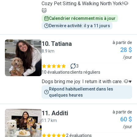
Cozy Pet Sitting & Walking North York!🐶
🐱
Calendrier récemment mis à jour
Dernière activité: il y a 11 jours
10
.
Tatiana
à partir de
28 $
8.9 km
T
/jour
3
10 évaluations
clients réguliers
Dogs bring me joy. I return it with care. 🐶♥️
Répond habituellement dans les 
quelques heures
11
.
Additi
à partir de
60 $
11.7 km
A
/jour
2 évaluations