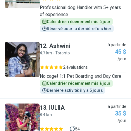
Professional dog Handler with 5+ years
of experience
Calendrier récemment mis à jour
Réservé pour la dernière fois hier
12
.
Ashwini
à partir de
45 $
4.7 km - Toronto
A
/jour
2 évaluations
No cage! 1:1 Pet Boarding and Day Care
Calendrier récemment mis à jour
Dernière activité: il y a 5 jours
13
.
IULIIA
à partir de
35 $
8.4 km
I
/jour
54