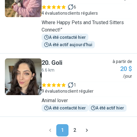
6
4 évaluations
clients réguliers
Where Happy Pets and Trusted Sitters
Connect!”
A été contacté hier
A été actif aujourd'hui
20
.
Goli
à partir de
20 $
6.6 km
G
/jour
1
9 évaluations
client régulier
Animal lover
A été contacté hier
A été actif hier
1
2