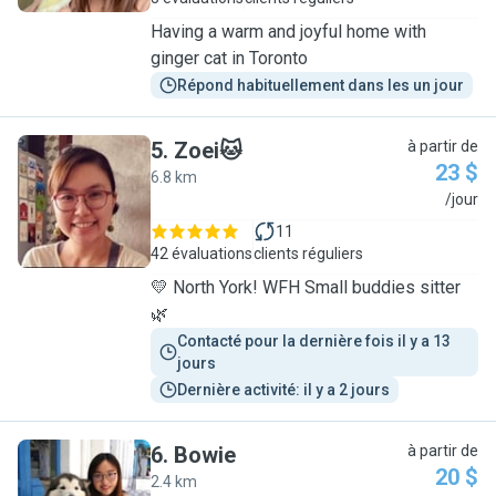
Having a warm and joyful home with
ginger cat in Toronto
Répond habituellement dans les un jour
5
.
Zoei🐱
à partir de
23 $
6.8 km
Z
/jour
11
42 évaluations
clients réguliers
💛 North York! WFH Small buddies sitter
🌿
Contacté pour la dernière fois il y a 13 
jours
Dernière activité: il y a 2 jours
6
.
Bowie
à partir de
20 $
2.4 km