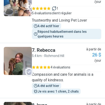
B
/jour
1
5 évaluations
client régulier
Trustworthy and Loving Pet Lover
A été actif hier
Répond habituellement dans les 
quelques heures
7
.
Rebecca
à partir de
26 $
5.4 km - Richmond Hill
R
/jour
4 évaluations
Compassion and care for animals is a
quality of kindness.
A été actif hier
Je vis avec 1 chien, 2 chats
à partir de