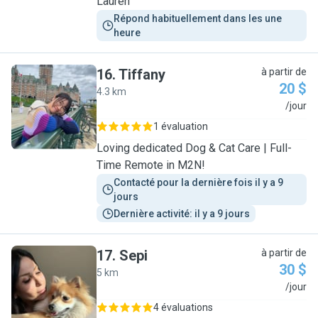
Lauren
Répond habituellement dans les une 
heure
16
.
Tiffany
à partir de
20 $
4.3 km
T
/jour
1 évaluation
Loving dedicated Dog & Cat Care | Full-
Time Remote in M2N!
Contacté pour la dernière fois il y a 9 
jours
Dernière activité: il y a 9 jours
17
.
Sepi
à partir de
30 $
5 km
S
/jour
4 évaluations