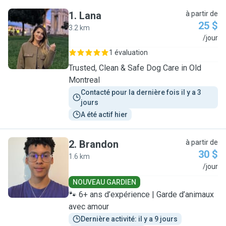
1
.
Lana
à partir de
25 $
3.2 km
L
/jour
1 évaluation
Trusted, Clean & Safe Dog Care in Old
Montreal
Contacté pour la dernière fois il y a 3 
jours
A été actif hier
2
.
Brandon
à partir de
30 $
1.6 km
B
/jour
NOUVEAU GARDIEN
🐾 6+ ans d’expérience | Garde d’animaux
avec amour
Dernière activité: il y a 9 jours