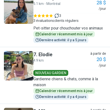
28 $
5.1 km - Montréal
A
/jour
3
3 évaluations
clients réguliers
Pet-sitter pour chouchouter vos animaux
Calendrier récemment mis à jour
Dernière activité: il y a 5 jours
7
.
Elodie
à partir de
20 $
4.9 km
E
/jour
NOUVEAU GARDIEN
Gardienne chiens & chats, comme à la
maison
Calendrier récemment mis à jour
Dernière activité: il y a 4 jours