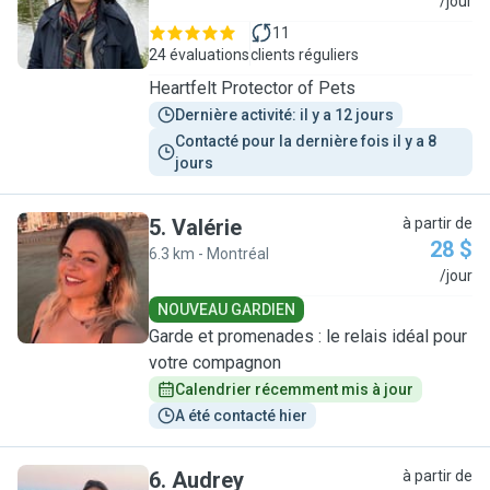
M
/jour
11
24 évaluations
clients réguliers
Heartfelt Protector of Pets
Dernière activité: il y a 12 jours
Contacté pour la dernière fois il y a 8 
jours
5
.
Valérie
à partir de
28 $
6.3 km - Montréal
V
/jour
NOUVEAU GARDIEN
Garde et promenades : le relais idéal pour
votre compagnon
Calendrier récemment mis à jour
A été contacté hier
6
.
Audrey
à partir de