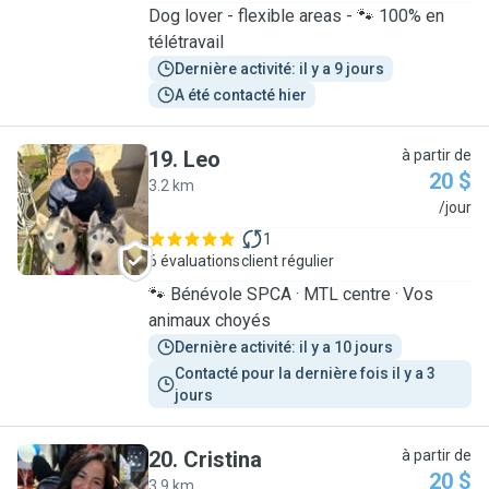
Dog lover - flexible areas - 🐾 100% en
télétravail
Dernière activité: il y a 9 jours
A été contacté hier
19
.
Leo
à partir de
20 $
3.2 km
L
/jour
1
6 évaluations
client régulier
🐾 Bénévole SPCA · MTL centre · Vos
animaux choyés
Dernière activité: il y a 10 jours
Contacté pour la dernière fois il y a 3 
jours
20
.
Cristina
à partir de
20 $
3.9 km