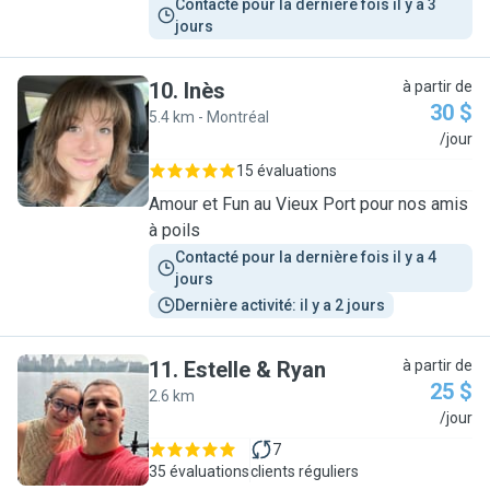
Contacté pour la dernière fois il y a 3 
jours
10
.
Inès
à partir de
30 $
5.4 km - Montréal
I
/jour
15 évaluations
Amour et Fun au Vieux Port pour nos amis
à poils
Contacté pour la dernière fois il y a 4 
jours
Dernière activité: il y a 2 jours
11
.
Estelle & Ryan
à partir de
25 $
2.6 km
E
/jour
7
35 évaluations
clients réguliers