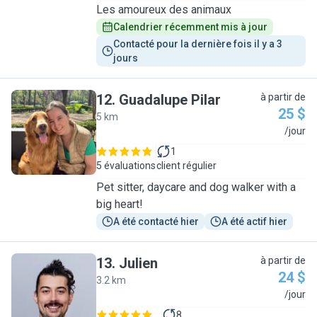
Les amoureux des animaux
Calendrier récemment mis à jour
Contacté pour la dernière fois il y a 3 
jours
12
.
Guadalupe Pilar
à partir de
25 $
5 km
G
/jour
1
5 évaluations
client régulier
Pet sitter, daycare and dog walker with a
big heart!
A été contacté hier
A été actif hier
13
.
Julien
à partir de
24 $
3.2 km
J
/jour
8