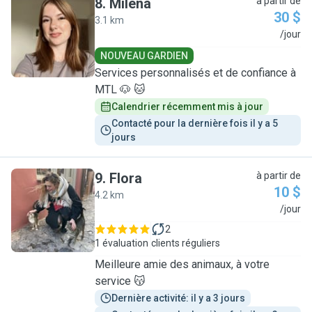
8
.
Milena
à partir de
30 $
3.1 km
M
/jour
NOUVEAU GARDIEN
Services personnalisés et de confiance à
MTL 🐶 🐱
Calendrier récemment mis à jour
Contacté pour la dernière fois il y a 5 
jours
9
.
Flora
à partir de
10 $
4.2 km
F
/jour
2
1 évaluation
clients réguliers
Meilleure amie des animaux, à votre
service 😽
Dernière activité: il y a 3 jours