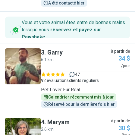
A été contacté hier
Vous et votre animal êtes entre de bonnes mains
lorsque vous
réservez et payez sur
Pawshake
.
3
.
Garry
à partir de
34 $
6.1 km
G
/jour
47
92 évaluations
clients réguliers
Pet Lover Fur Real
Calendrier récemment mis à jour
Réservé pour la dernière fois hier
4
.
Maryam
à partir de
30 $
2.6 km