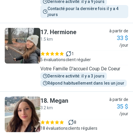
Dernière activité: il y a 9 jours
Contacté pour la dernière fois il y a 4 
jours
17
.
Hermione
à partir de
33 $
1.5 km
H
/jour
1
5 évaluations
client régulier
Votre Famille D'accueil Coup De Coeur
Dernière activité: il y a 3 jours
Répond habituellement dans les un jour
18
.
Megan
à partir de
35 $
3.2 km
M
/jour
8
18 évaluations
clients réguliers