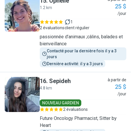
15
.
Ophélie
25 $
1.2 km
O
/jour
1
2 évaluations
client régulier
passionnée d’animaux ;câlins, balades et
bienveillance
Contacté pour la dernière fois il y a 3 
jours
Dernière activité: il y a 3 jours
16
.
Sepideh
à partir de
25 $
4.8 km
S
/jour
NOUVEAU GARDIEN
2 évaluations
Future Oncology Pharmacist, Sitter by
Heart