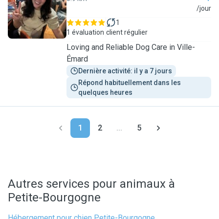
C
/jour
1
1 évaluation
client régulier
Loving and Reliable Dog Care in Ville-
Émard
Dernière activité: il y a 7 jours
Répond habituellement dans les 
quelques heures
1
2
...
5
Autres services pour animaux à
Petite-Bourgogne
Hébergement pour chien Petite-Bourgogne