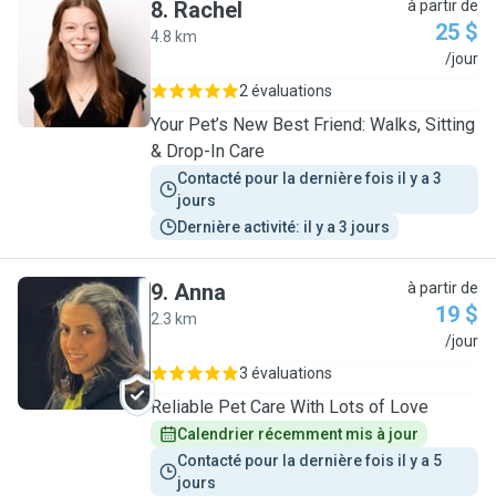
8
.
Rachel
à partir de
25 $
4.8 km
R
/jour
2 évaluations
Your Pet’s New Best Friend: Walks, Sitting
& Drop-In Care
Contacté pour la dernière fois il y a 3 
jours
Dernière activité: il y a 3 jours
9
.
Anna
à partir de
19 $
2.3 km
A
/jour
3 évaluations
Reliable Pet Care With Lots of Love
Calendrier récemment mis à jour
Contacté pour la dernière fois il y a 5 
jours