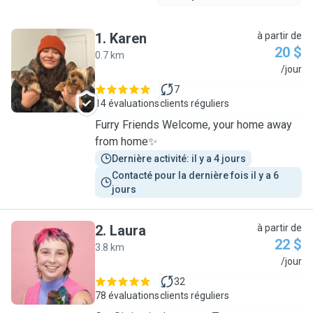
1
.
Karen
à partir de
20 $
0.7 km
K
/jour
7
14 évaluations
clients réguliers
Furry Friends Welcome, your home away
from home✨
Dernière activité: il y a 4 jours
Contacté pour la dernière fois il y a 6 
jours
2
.
Laura
à partir de
22 $
3.8 km
L
/jour
32
78 évaluations
clients réguliers