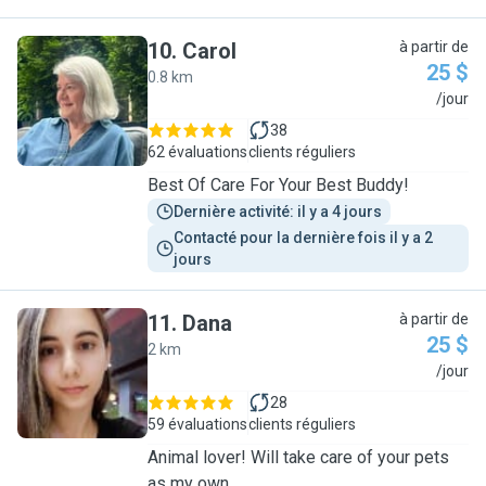
10
.
Carol
à partir de
25 $
0.8 km
C
/jour
38
62 évaluations
clients réguliers
Best Of Care For Your Best Buddy!
Dernière activité: il y a 4 jours
Contacté pour la dernière fois il y a 2 
jours
11
.
Dana
à partir de
25 $
2 km
D
/jour
28
59 évaluations
clients réguliers
Animal lover! Will take care of your pets
as my own.