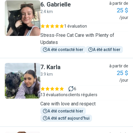
6
.
Gabrielle
à partir de
25 $
2.4 km
G
/jour
1 évaluation
Stress-Free Cat Care with Plenty of
Updates
A été contacté hier
A été actif hier
7
.
Karla
à partir de
25 $
3.9 km
K
/jour
6
13 évaluations
clients réguliers
Care with love and respect
A été contacté hier
A été actif aujourd'hui