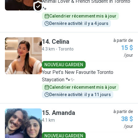
Animal Lover & French Student in Toronto
🐾
Calendrier récemment mis à jour
Dernière activité: il y a 4 jours
14
.
Celina
à partir de
15 $
4.3 km - Toronto
C
/jour
NOUVEAU GARDIEN
Your Pet’s New Favourite Toronto
Staycation 🐾✨
Calendrier récemment mis à jour
Dernière activité: il y a 11 jours
15
.
Amanda
à partir de
38 $
4.1 km
A
/jour
NOUVEAU GARDIEN