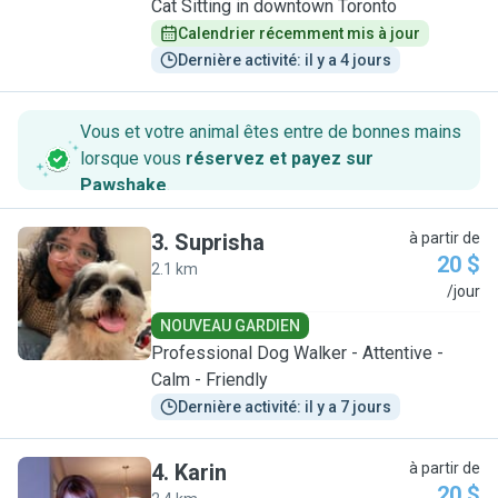
Cat Sitting in downtown Toronto
Calendrier récemment mis à jour
Dernière activité: il y a 4 jours
Vous et votre animal êtes entre de bonnes mains
lorsque vous
réservez et payez sur
Pawshake
.
3
.
Suprisha
à partir de
20 $
2.1 km
S
/jour
NOUVEAU GARDIEN
Professional Dog Walker - Attentive -
Calm - Friendly
Dernière activité: il y a 7 jours
4
.
Karin
à partir de
20 $