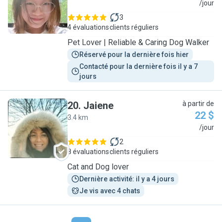
S
/jour
3
4 évaluations
clients réguliers
Pet Lover | Reliable & Caring Dog Walker
Réservé pour la dernière fois hier
Contacté pour la dernière fois il y a 7 
jours
20
.
Jaiene
à partir de
22 $
3.4 km
J
/jour
2
8 évaluations
clients réguliers
Cat and Dog lover
Dernière activité: il y a 4 jours
Je vis avec 4 chats