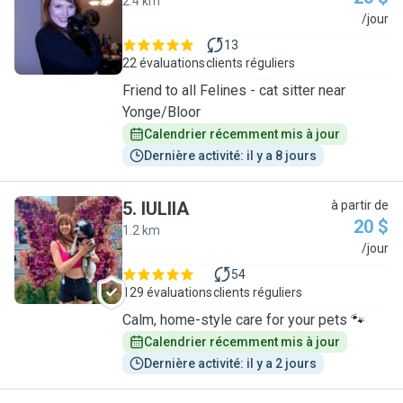
2.4 km
K
/jour
13
22 évaluations
clients réguliers
Friend to all Felines - cat sitter near
Yonge/Bloor
Calendrier récemment mis à jour
Dernière activité: il y a 8 jours
5
.
IULIIA
à partir de
20 $
1.2 km
I
/jour
54
129 évaluations
clients réguliers
Calm, home-style care for your pets 🐾
Calendrier récemment mis à jour
Dernière activité: il y a 2 jours