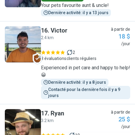
Your pets favourite aunt & uncle!
Dernière activité: il y a 13 jours
16
.
Victor
à partir de
18 $
2.4 km
V
/jour
2
8 évaluations
clients réguliers
Experienced in pet care and happy to help!
😀
Dernière activité: il y a 8 jours
Contacté pour la dernière fois il y a 9 
jours
17
.
Ryan
à partir de
25 $
3.2 km
R
/jour