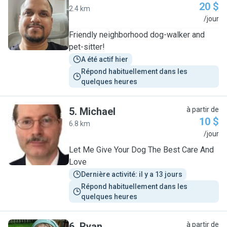
20 $
2.4 km
A
/jour
Friendly neighborhood dog-walker and
pet-sitter!
A été actif hier
Répond habituellement dans les 
quelques heures
5
.
Michael
à partir de
10 $
6.8 km
M
/jour
Let Me Give Your Dog The Best Care And
Love
Dernière activité: il y a 13 jours
Répond habituellement dans les 
quelques heures
6
.
Ryan
à partir de