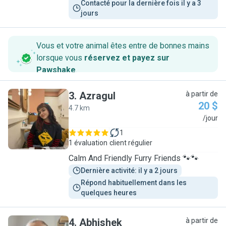
Contacté pour la dernière fois il y a 3 
jours
Vous et votre animal êtes entre de bonnes mains
lorsque vous
réservez et payez sur
Pawshake
.
3
.
Azragul
à partir de
20 $
4.7 km
A
/jour
1
1 évaluation
client régulier
Calm And Friendly Furry Friends 🐾🐾
Dernière activité: il y a 2 jours
Répond habituellement dans les 
quelques heures
4
.
Abhishek
à partir de