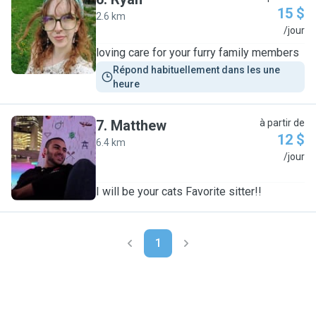
15 $
2.6 km
R
/jour
loving care for your furry family members
Répond habituellement dans les une 
heure
7
.
Matthew
à partir de
12 $
6.4 km
M
/jour
I will be your cats Favorite sitter!!
1