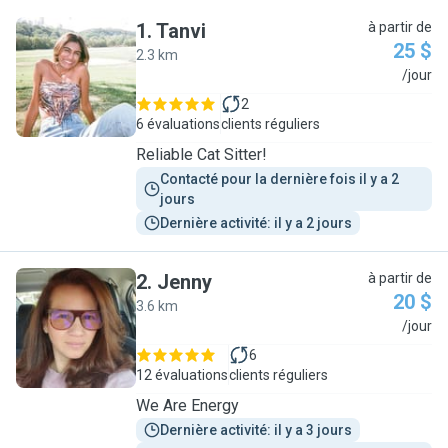
1
.
Tanvi
à partir de
25 $
2.3 km
T
/jour
2
6 évaluations
clients réguliers
Reliable Cat Sitter!
Contacté pour la dernière fois il y a 2 
jours
Dernière activité: il y a 2 jours
2
.
Jenny
à partir de
20 $
3.6 km
J
/jour
6
12 évaluations
clients réguliers
We Are Energy
Dernière activité: il y a 3 jours