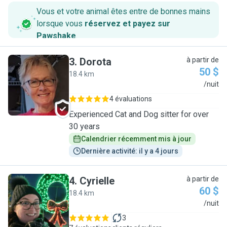
Vous et votre animal êtes entre de bonnes mains
lorsque vous
réservez et payez sur
Pawshake
.
3
.
Dorota
à partir de
50 $
18.4 km
D
/nuit
4 évaluations
Experienced Cat and Dog sitter for over
30 years
Calendrier récemment mis à jour
Dernière activité: il y a 4 jours
4
.
Cyrielle
à partir de
60 $
18.4 km
C
/nuit
3