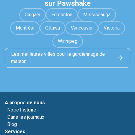
sur Pawshake
Calgary
Edmonton
Mississauga
Montréal
Ottawa
Vancouver
Victoria
Winnipeg
Les meilleures villes pour le gardiennage de
maison
A propos de nous
Notre histoire
Dans les journaux
Blog
Services