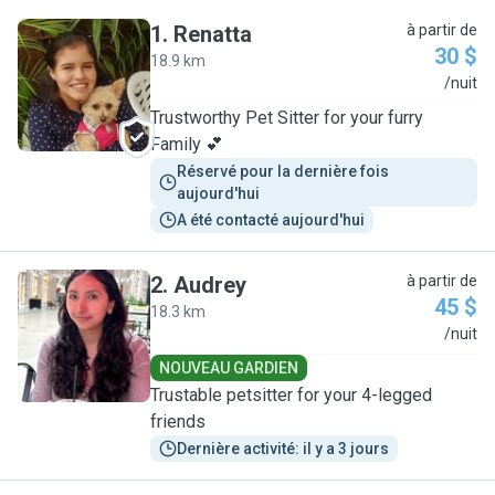
1
.
Renatta
à partir de
30 $
18.9 km
R
/nuit
Trustworthy Pet Sitter for your furry
Family 💕
Réservé pour la dernière fois 
aujourd'hui
A été contacté aujourd'hui
2
.
Audrey
à partir de
45 $
18.3 km
A
/nuit
NOUVEAU GARDIEN
Trustable petsitter for your 4-legged
friends
Dernière activité: il y a 3 jours