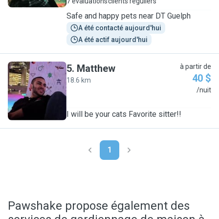
7 évaluations
clients réguliers
Safe and happy pets near DT Guelph
A été contacté aujourd'hui
A été actif aujourd'hui
5
.
Matthew
à partir de
40 $
18.6 km
M
/nuit
I will be your cats Favorite sitter!!
1
Pawshake propose également des