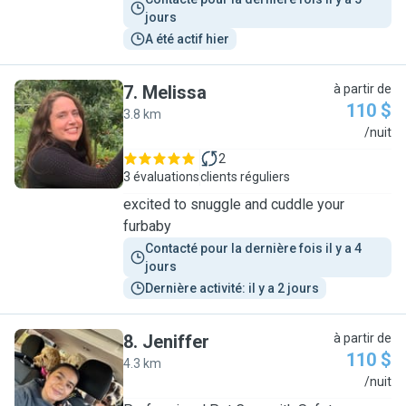
jours
A été actif hier
7
.
Melissa
à partir de
110 $
3.8 km
M
/nuit
2
3 évaluations
clients réguliers
excited to snuggle and cuddle your
furbaby
Contacté pour la dernière fois il y a 4 
jours
Dernière activité: il y a 2 jours
8
.
Jeniffer
à partir de
110 $
4.3 km
J
/nuit