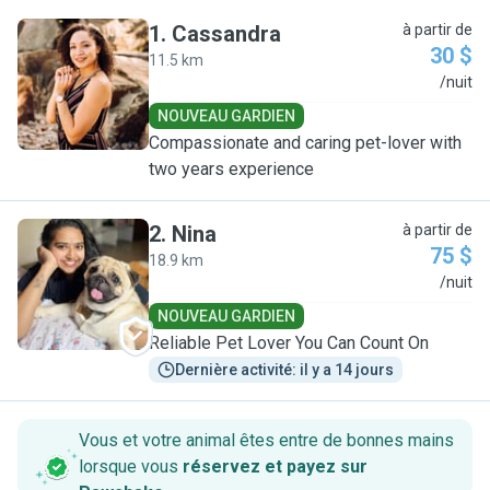
1
.
Cassandra
à partir de
30 $
11.5 km
C
/nuit
NOUVEAU GARDIEN
Compassionate and caring pet-lover with
two years experience
2
.
Nina
à partir de
75 $
18.9 km
N
/nuit
NOUVEAU GARDIEN
Reliable Pet Lover You Can Count On
Dernière activité: il y a 14 jours
Vous et votre animal êtes entre de bonnes mains
lorsque vous
réservez et payez sur