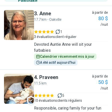
Pawshake
.
3
.
Anne
à partir de
80 $
17.7 km - Oakville
A
/nuit
1
3 évaluations
client régulier
Devoted Auntie Anne will sit your
furbabies
Calendrier récemment mis à jour
A été actif aujourd'hui
4
.
Praveen
à partir de
50 $
11.5 km
P
/nuit
5
10 évaluations
clients réguliers
Responsible, caring family for your fun