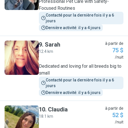
Professional Pet Care with Safety-
Focused Routines
Contacté pour la dernière fois il y a 6 
jours
Dernière activité: il y a 4 jours
9
.
Sarah
à partir de
75 $
12.4 km
S
/nuit
Dedicated and loving for all breeds big to
small
Contacté pour la dernière fois il y a 6 
jours
Dernière activité: il y a 6 jours
10
.
Claudia
à partir de
52 $
18.1 km
C
/nuit