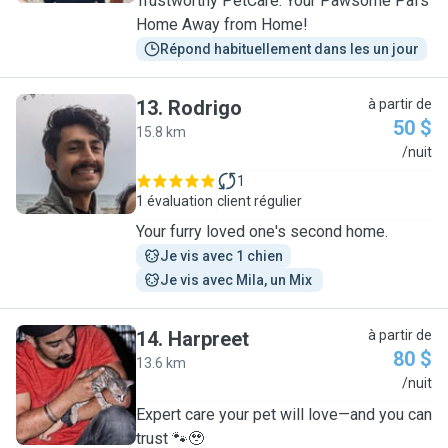
Trustworthy PetCare: Your Pawsome Pal's
Home Away from Home!
Répond habituellement dans les un jour
13
.
Rodrigo
à partir de
50 $
15.8 km
R
/nuit
1
1 évaluation
client régulier
Your furry loved one's second home.
Je vis avec 1 chien
Je vis avec Mila, un Mix 
14
.
Harpreet
à partir de
80 $
13.6 km
H
/nuit
Expert care your pet will love—and you can
trust 🐾🥹