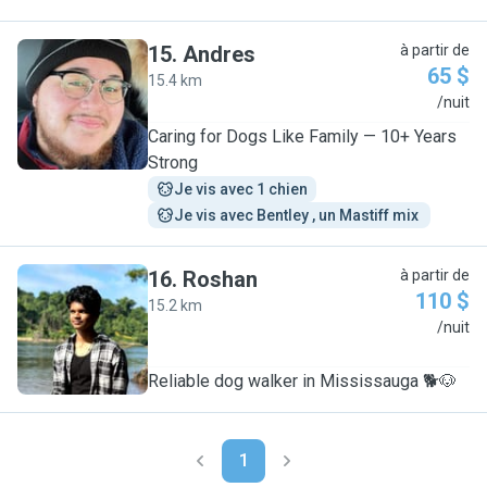
15
.
Andres
à partir de
65 $
15.4 km
A
/nuit
Caring for Dogs Like Family — 10+ Years
Strong
Je vis avec 1 chien
Je vis avec Bentley , un Mastiff mix 
16
.
Roshan
à partir de
110 $
15.2 km
R
/nuit
Reliable dog walker in Mississauga 🐕🐶
1