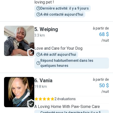
loving pet !
Dernière activité: il y a 9 jours
A été contacté aujourd'hui
5
.
Weiping
à partir de
68 $
3.3 km
W
/nuit
Love and Care for Your Dog
A été actif aujourd'hui
Répond habituellement dans les 
quelques heures
6
.
Vania
à partir de
50 $
19.8 km
V
/nuit
2 évaluations
A Loving Home With Paw-Some Care
Contacté pour la dernière fois il y a 5 