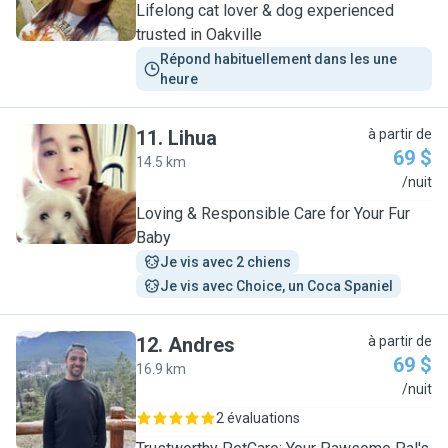
Lifelong cat lover & dog experienced
trusted in Oakville
Répond habituellement dans les une 
heure
11
.
Lihua
à partir de
69 $
14.5 km
L
/nuit
Loving & Responsible Care for Your Fur
Baby
Je vis avec 2 chiens
Je vis avec Choice, un Coca Spaniel
12
.
Andres
à partir de
69 $
16.9 km
A
/nuit
2 évaluations